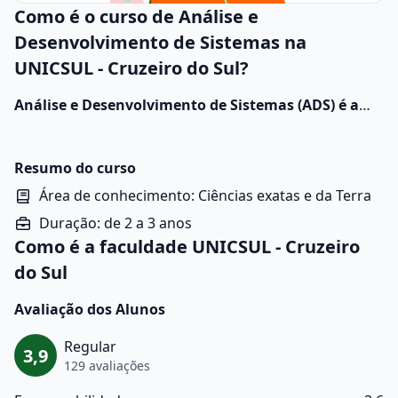
Como é o curso de Análise e
Desenvolvimento de Sistemas na
UNICSUL - Cruzeiro do Sul?
Análise e Desenvolvimento de Sistemas (ADS) é a
área da tecnologia da informação voltada para a
criação, manutenção e evolução de sistemas de
software que atendam às necessidades de
Resumo do curso
empresas, instituições e usuários.
Área de conhecimento: Ciências exatas e da Terra
Duração: de 2 a 3 anos
Como é a faculdade UNICSUL - Cruzeiro
do Sul
Avaliação dos Alunos
Regular
3,9
129 avaliações