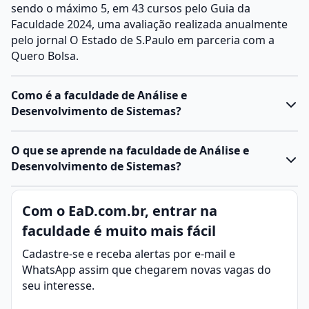
sendo o máximo 5, em 43 cursos pelo Guia da
Faculdade 2024, uma avaliação realizada anualmente
pelo jornal O Estado de S.Paulo em parceria com a
Quero Bolsa.
Como é a faculdade de Análise e
Desenvolvimento de Sistemas?
O
curso de ADS
forma profissionais capacitados para
O que se aprende na faculdade de Análise e
projetar, desenvolver e gerenciar sistemas de
Desenvolvimento de Sistemas?
software
. Ele combina teoria e prática, preparando o
aluno para atuar com tecnologias atuais e
Análise e Desenvolvimento de Sistemas (ADS) é a
Com o EaD.com.br, entrar na
metodologias ágeis no desenvolvimento de sistemas.
área da tecnologia da informação voltada para a
Características do curso:
faculdade é muito mais fácil
criação, manutenção e evolução de sistemas de
Duração: Geralmente 2 a 3 anos em cursos técnicos
software que atendam às necessidades de
Cadastre-se e receba alertas por e-mail e
ou tecnológicos; cursos de bacharelado podem durar
empresas, instituições e usuários.
WhatsApp assim que chegarem novas vagas do
4 anos.
O profissional da área atua planejando soluções,
seu interesse.
Modalidades:
Presencial
,
EAD
(ensino a distância) ou
desenvolvendo programas e garantindo que sistemas
híbrido
.