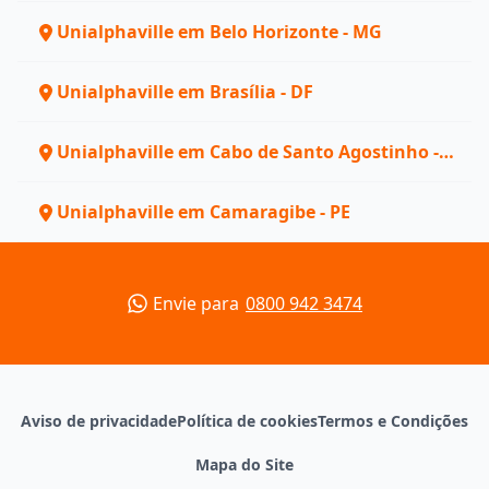
Unialphaville em Belo Horizonte - MG
Unialphaville em Brasília - DF
Unialphaville em Cabo de Santo Agostinho -
PE
Unialphaville em Camaragibe - PE
Envie para
0800 942 3474
Aviso de privacidade
Política de cookies
Termos e Condições
Mapa do Site