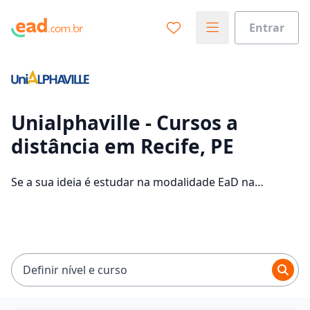
Entrar
Já sabe o que você quer estudar?
Vamos te guiar no caminho ideal para seus estudos
0%
Unialphaville - Cursos a
distância em Recife, PE
Sim, já sei
Se a sua ideia é estudar na modalidade EaD na
Unialphaville e com um polo de apoio em Recife, veja
quais são os 3595 cursos oferecidos pela instituição
Ainda não sei
nos 6 campus da cidade e consulte os valores das
mensalidades, que ficam entre R$ 49,90 e R$ 97,00.
Definir nível e curso