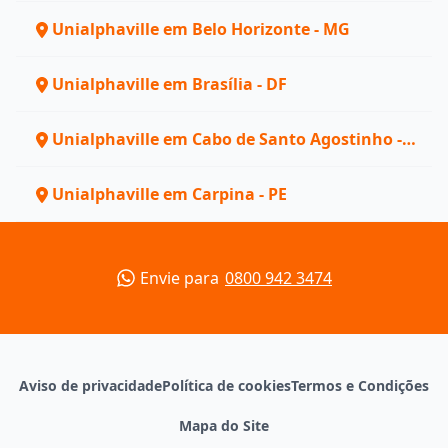
Unialphaville em Belo Horizonte - MG
Unialphaville em Brasília - DF
Unialphaville em Cabo de Santo Agostinho -
PE
Unialphaville em Carpina - PE
Envie para
0800 942 3474
Aviso de privacidade
Política de cookies
Termos e Condições
Mapa do Site