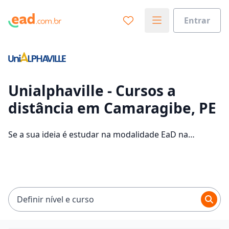
Entrar
Já sabe o que você quer estudar?
Vamos te guiar no caminho ideal para seus estudos
0%
Unialphaville - Cursos a
distância em Camaragibe, PE
Sim, já sei
Se a sua ideia é estudar na modalidade EaD na
Unialphaville e com um polo de apoio em Camaragibe,
veja quais são os 3593 cursos oferecidos pela
Ainda não sei
instituição nos 2 campus da cidade e consulte os
valores das mensalidades, que ficam entre R$ 49,90 e
R$ 74,90.
Definir nível e curso