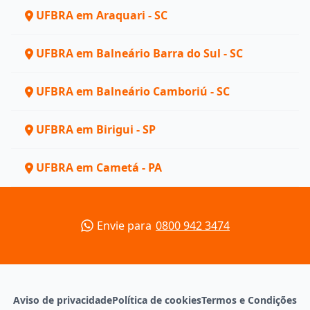
UFBRA em Araquari - SC
UFBRA em Balneário Barra do Sul - SC
UFBRA em Balneário Camboriú - SC
UFBRA em Birigui - SP
UFBRA em Cametá - PA
Envie para
0800 942 3474
Aviso de privacidade
Política de cookies
Termos e Condições