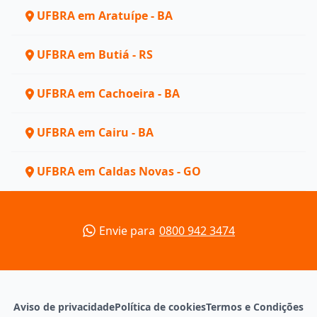
UFBRA em Aratuípe - BA
UFBRA em Butiá - RS
UFBRA em Cachoeira - BA
UFBRA em Cairu - BA
UFBRA em Caldas Novas - GO
Envie para
0800 942 3474
Aviso de privacidade
Política de cookies
Termos e Condições