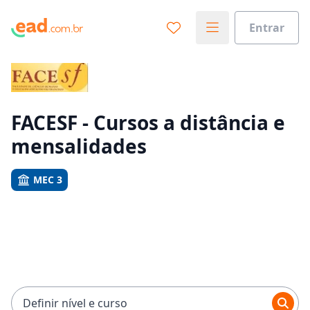
Entrar
Já sabe o que você quer estudar?
Vamos te guiar no caminho ideal para seus estudos
0%
FACESF - Cursos a distância e
mensalidades
Sim, já sei
MEC 3
Ainda não sei
Definir nível e curso