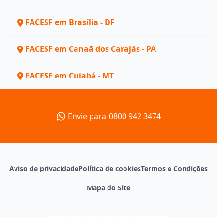
FACESF em Brasília - DF
FACESF em Canaã dos Carajás - PA
FACESF em Cuiabá - MT
Envie para
0800 942 3474
Aviso de privacidade
Política de cookies
Termos e Condições
Mapa do Site