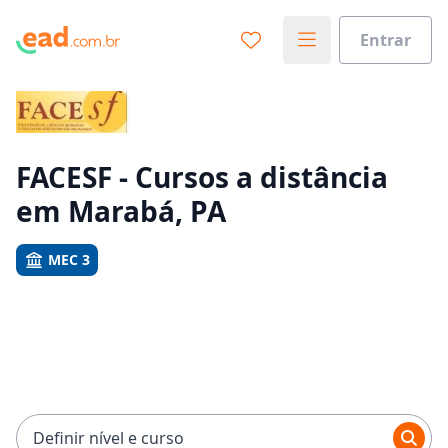
Entrar
Já sabe o que você quer estudar?
Vamos te guiar no caminho ideal para seus estudos
0%
FACESF - Cursos a distância
em Marabá, PA
Sim, já sei
MEC 3
Ainda não sei
Definir nível e curso