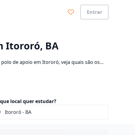
Entrar
0%
m Itororó, BA
polo de apoio em Itororó, veja quais são os
onsulte os valores das mensalidades, que ficam
que local quer estudar?