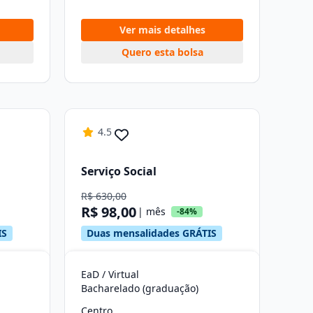
Ver mais detalhes
Quero esta bolsa
4.5
Serviço Social
R$ 630,00
R$ 98,00
| mês
-84%
IS
Duas mensalidades GRÁTIS
EaD / Virtual
Bacharelado (graduação)
Centro