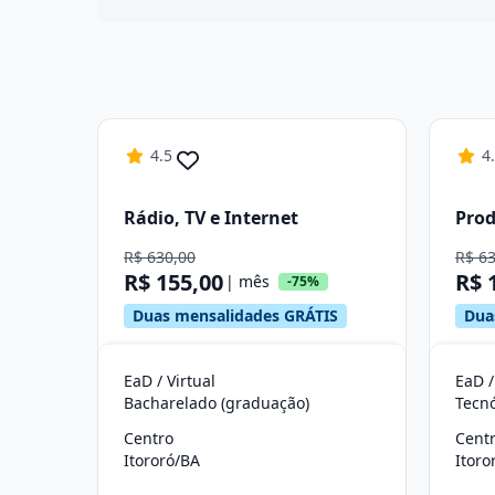
4.5
4
Rádio, TV e Internet
Prod
R$ 630,00
R$ 6
R$ 155,00
R$ 
| mês
-75%
Duas mensalidades GRÁTIS
Dua
EaD / Virtual
EaD /
Bacharelado (graduação)
Tecn
Centro
Cent
Itororó/BA
Itoro