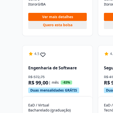
Itororó/BA
Itoro
Ver mais detalhes
Quero esta bolsa
4.5
4
Engenharia de Software
Segu
R$ 572,75
R$ 4
R$ 99,00
R$ 
| mês
-83%
Duas mensalidades GRÁTIS
Dua
EaD / Virtual
EaD /
Bacharelado (graduação)
Tecn