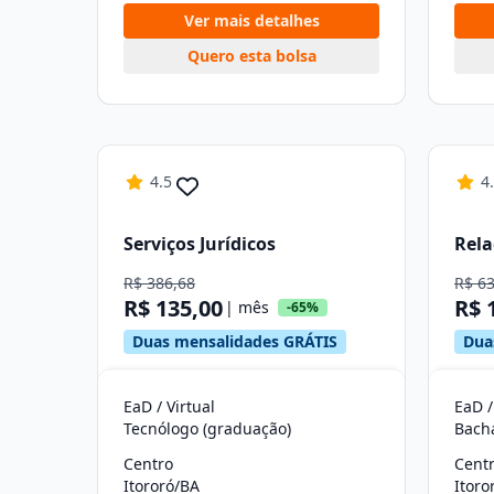
Ver mais detalhes
Quero esta bolsa
4.5
4
Serviços Jurídicos
Rela
R$ 386,68
R$ 6
R$ 135,00
R$ 
| mês
-65%
Duas mensalidades GRÁTIS
Dua
EaD / Virtual
EaD /
Tecnólogo (graduação)
Bach
Centro
Cent
Itororó/BA
Itoro