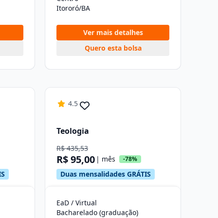
Itororó/BA
Ver mais detalhes
Quero esta bolsa
4.5
Teologia
R$ 435,53
R$ 95,00
| mês
-78%
IS
Duas mensalidades GRÁTIS
EaD / Virtual
Bacharelado (graduação)