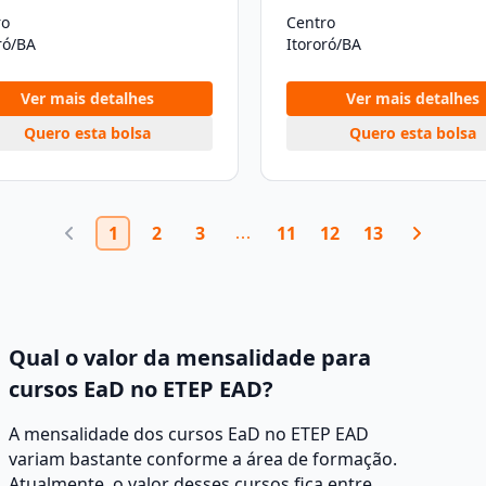
ro
Centro
ró/BA
Itororó/BA
Ver mais detalhes
Ver mais detalhes
Quero esta bolsa
Quero esta bolsa
1
2
3
11
12
13
Qual o valor da mensalidade para
cursos EaD no ETEP EAD?
A mensalidade dos cursos EaD no ETEP EAD
variam bastante conforme a área de formação.
Atualmente, o valor desses cursos fica entre