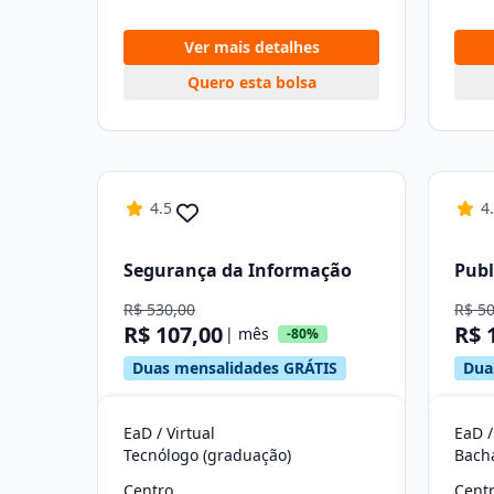
Ver mais detalhes
Quero esta bolsa
4.5
4
Segurança da Informação
Publ
R$ 530,00
R$ 5
R$ 107,00
R$ 
| mês
-80%
Duas mensalidades GRÁTIS
Dua
EaD / Virtual
EaD /
Tecnólogo (graduação)
Bach
Centro
Cent