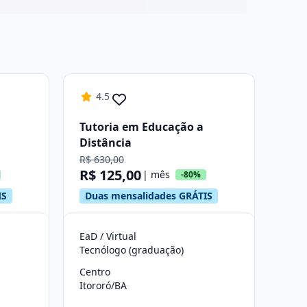
4.5
Tutoria em Educação a
Distância
R$ 630,00
R$ 125,00
| mês
-80%
IS
Duas mensalidades GRÁTIS
EaD / Virtual
Tecnólogo (graduação)
Centro
Itororó/BA