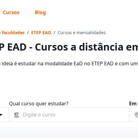
Cursos
Blog
 sabe o que você quer estudar?
os te guiar no caminho ideal para seus estudos
e faculdades
/
ETEP EAD
/
Cursos e mensalidades
P EAD - Cursos a distância e
a ideia é estudar na modalidade EaD no ETEP EAD e com um 
sos oferecidos pela instituição nos 2 campus da cidade e c
Sim, já sei
 60,00 e R$ 262,00.
Ainda não sei
Qual curso quer estudar?
Em 