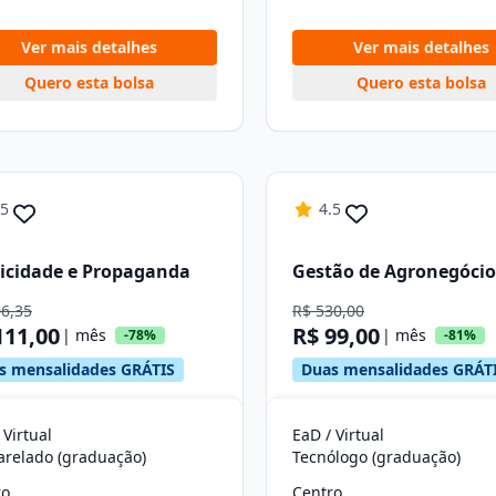
Ver mais detalhes
Ver mais detalhes
Quero esta bolsa
Quero esta bolsa
.5
4.5
icidade e Propaganda
Gestão de Agronegócio
06,35
R$ 530,00
111,00
R$ 99,00
| mês
| mês
-78%
-81%
s mensalidades GRÁTIS
Duas mensalidades GRÁT
 Virtual
EaD / Virtual
arelado (graduação)
Tecnólogo (graduação)
ro
Centro