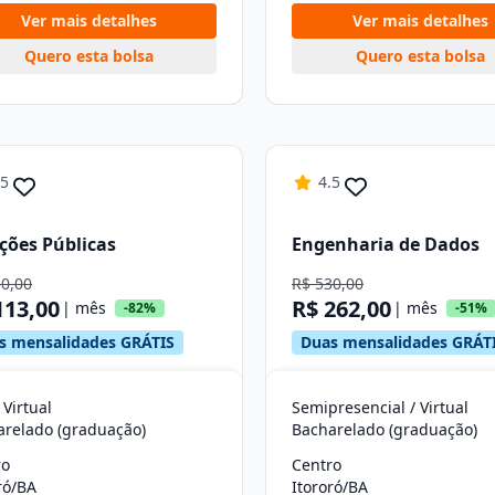
Ver mais detalhes
Ver mais detalhes
Quero esta bolsa
Quero esta bolsa
.5
4.5
ções Públicas
Engenharia de Dados
30,00
R$ 530,00
113,00
R$ 262,00
| mês
| mês
-82%
-51%
s mensalidades GRÁTIS
Duas mensalidades GRÁT
 Virtual
Semipresencial / Virtual
arelado (graduação)
Bacharelado (graduação)
ro
Centro
ró/BA
Itororó/BA