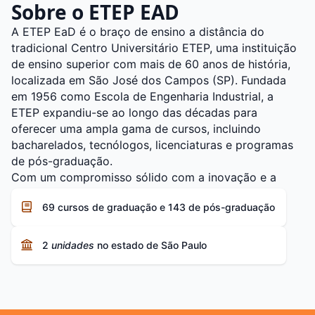
Sobre o ETEP EAD
A ETEP EaD é o braço de ensino a distância do
tradicional Centro Universitário ETEP, uma instituição
de ensino superior com mais de 60 anos de história,
localizada em São José dos Campos (SP). Fundada
em 1956 como Escola de Engenharia Industrial, a
ETEP expandiu-se ao longo das décadas para
oferecer uma ampla gama de cursos, incluindo
bacharelados, tecnólogos, licenciaturas e programas
de pós-graduação.
Com um compromisso sólido com a inovação e a
excelência acadêmica, a ETEP EaD utiliza as mais
69 cursos de graduação e 143 de pós-graduação
modernas tecnologias educacionais para proporcionar
uma experiência de aprendizado flexível e de alta
qualidade. A instituição integra métodos de ensino
2
unidades
no estado de São Paulo
que combinam teoria e prática, preparando os alunos
para os desafios do mercado de trabalho
contemporâneo.