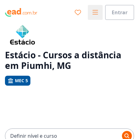
Entrar
Já sabe o que você quer estudar?
Vamos te guiar no caminho ideal para seus estudos
0%
Estácio - Cursos a distância
em Piumhi, MG
Sim, já sei
MEC 5
Ainda não sei
Definir nível e curso