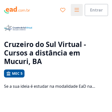
Entrar
Já sabe o que você quer estudar?
Vamos te guiar no caminho ideal para seus estudos
0%
Cruzeiro do Sul Virtual -
Cursos a distância em
Sim, já sei
Mucuri, BA
MEC 5
Ainda não sei
Se a sua ideia é estudar na modalidade EaD na
Cruzeiro do Sul Virtual e com um polo de apoio em
Mucuri, veja quais são os 672 cursos oferecidos pela
instituição nos 1 campus da cidade e consulte os
valores das mensalidades, que ficam entre R$ 101,92 e