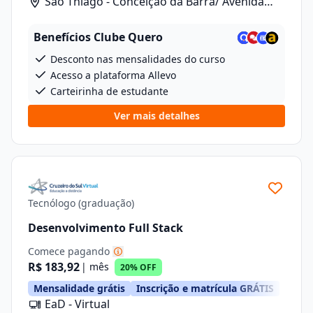
São Thiago - Conceição da Barra/ Avenida
Anizio Kock Da Cunha, 41
Benefícios Clube Quero
Desconto nas mensalidades do curso
Acesso a plataforma Allevo
Carteirinha de estudante
Ver mais detalhes
Tecnólogo (graduação)
Desenvolvimento Full Stack
Comece pagando
R$ 183,92
| mês
20% OFF
Mensalidade grátis
Inscrição e matrícula GRÁTIS
EaD - Virtual