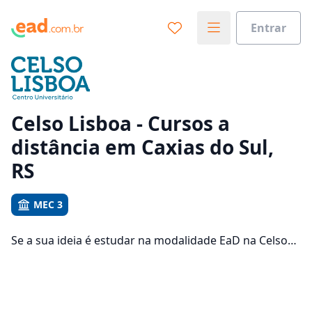
Entrar
Já sabe o que você quer estudar?
Vamos te guiar no caminho ideal para seus estudos
0%
Celso Lisboa - Cursos a
distância em Caxias do Sul,
Sim, já sei
RS
MEC 3
Ainda não sei
Se a sua ideia é estudar na modalidade EaD na Celso
Lisboa e com um polo de apoio em Caxias do Sul, veja
quais são os 542 cursos oferecidos pela instituição nos
3 campus da cidade e consulte os valores das
mensalidades, que ficam entre R$ 76,16 e R$ 130,69.