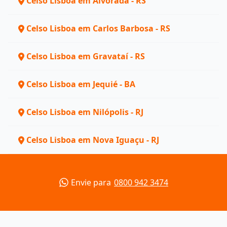
Celso Lisboa em Alvorada - RS
Celso Lisboa em Carlos Barbosa - RS
Celso Lisboa em Gravataí - RS
Celso Lisboa em Jequié - BA
Celso Lisboa em Nilópolis - RJ
Celso Lisboa em Nova Iguaçu - RJ
Envie para
0800 942 3474