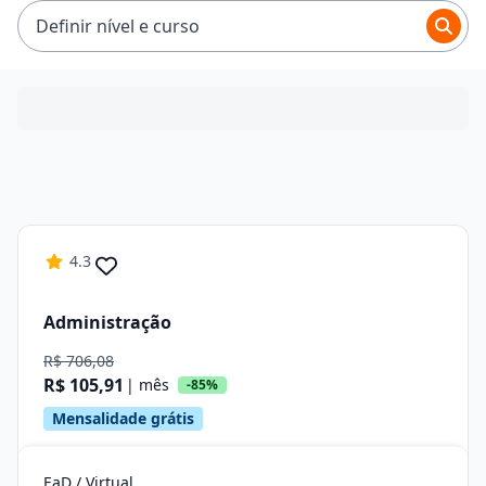
Definir nível e curso
4.3
Administração
R$ 706,08
R$ 105,91
| mês
-85%
Mensalidade grátis
EaD / Virtual