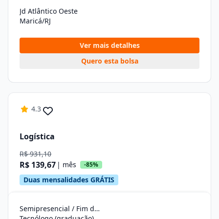
Jd Atlântico Oeste
Maricá/RJ
Ver mais detalhes
Quero esta bolsa
4.3
Logística
R$ 931,10
R$ 139,67
| mês
-85%
Duas mensalidades GRÁTIS
Semipresencial / Fim de Semana
Tecnólogo (graduação)