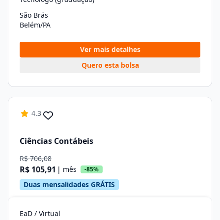
São Brás
Belém/PA
Ver mais detalhes
Quero esta bolsa
4.3
Ciências Contábeis
R$ 706,08
R$ 105,91
| mês
-85%
Duas mensalidades GRÁTIS
EaD / Virtual