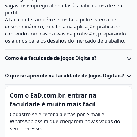
vagas de emprego alinhadas às habilidades de seu
perfil.
A faculdade também se destaca pelo sistema de
ensino dinâmico, que foca na aplicação prática do
conteúdo com casos reais da profissão, preparando
os alunos para os desafios do mercado de trabalho.
Como é a faculdade de Jogos Digitais?
O curso de Jogos Digitais prepara especialistas para
O que se aprende na faculdade de Jogos Digitais?
atuar no desenvolvimento de jogos, abrangendo
desde a criação, projeto, implementação, teste,
Jogos digitais são jogos eletrônicos desenvolvidos
Com o EaD.com.br, entrar na
implantação e manutenção de jogos em diversas
para serem executados em dispositivos como
plataformas computacionais. Os alunos aprendem a
faculdade é muito mais fácil
computadores, consoles, smartphones e tablets.
gerenciar projetos de jogos digitais, trabalhando com
Eles englobam uma ampla variedade de gêneros e
Cadastre-se e receba alertas por e-mail e
equipes multidisciplinares, e a avaliar, selecionar e
estilos, desde jogos de ação e aventura até simulações
WhatsApp assim que chegarem novas vagas do
utilizar metodologias, tecnologias e ferramentas
e quebra-cabeças, podendo oferecer experiências
seu interesse.
específicas para o desenvolvimento de jogos. O curso
individuais ou multiplayer.