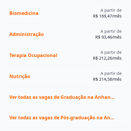
Universidade Cruzeiro do Sul
4
-
(UNICSUL)
A partir de
Biomedicina
R$ 169,47/mês
Centro Universitário das Faculdades
4
-
Metropolitanas Unidas (FMU)
A partir de
Caxias do
Administração
Universidade de Caxias do Sul (UCS)
4
R$ 93,46/mês
Sul (RS)
Centro Universitário Católico
Araçatuba
4
Salesiano Auxilium (UNISALESIANO)
(SP)
A partir de
Terapia Ocupacional
R$ 212,26/mês
São Paulo
Centro Universitário Senac (Senac SP)
4
(SP)
Centro Universitário Fiap (FIAP)
4
A partir de
-
Nutrição
R$ 214,58/mês
Pontifícia Universidade Católica do
Curitiba
4
Paraná (PUC PR)
(PR)
Sorocaba
Ver todas as vagas de Graduação na Anhanguera
Universidade de Sorocaba (UNISO)
4
(SP)
Ver todas as vagas de Pós-graduação na Anhanguera