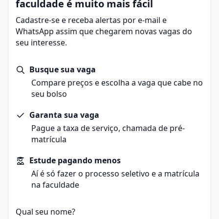
estratégias de ensino adaptadas e legislação sobre
faculdade é muito mais fácil
Transtornos do Neurodesenvolvimento, Tecnologias
educação inclusiva.
Assistivas e Comunicação Alternativa.
Cadastre-se e receba alertas por e-mail e
O profissional formado pode trabalhar em escolas,
Também são abordadas práticas de planejamento,
WhatsApp assim que chegarem novas vagas do
centros de atendimento especializado e projetos
avaliação e gestão da aprendizagem em contextos
seu interesse.
voltados à diversidade.
diversos.
O curso também desenvolve habilidades relacionadas
A matriz curricular busca integrar teoria e prática,
ao planejamento educacional, adaptação de materiais
Busque sua vaga
preparando o futuro educador para atuar em salas de
e uso de tecnologias assistivas no processo de ensino
Compare preços e escolha a vaga que cabe no
aula inclusivas, elaborar estratégias pedagógicas e
e aprendizagem.
seu bolso
contribuir para a construção de ambientes escolares
acessíveis.
Garanta sua vaga
A vivência com atividades práticas e estágios
Pague a taxa de serviço, chamada de pré-
supervisionados é essencial na formação do
matrícula
profissional.
Estude pagando menos
Aí é só fazer o processo seletivo e a matrícula
na faculdade
Qual seu nome?