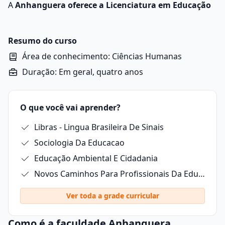
A
Anhanguera oferece a Licenciatura em Educação
Especial
em três modalidades: presencial,
semipresencial e 100% online (EaD).
No modelo EaD, o curso é realizado em ambiente
Resumo do curso
virtual, com acesso a disciplinas interativas, materiais
Área de conhecimento: Ciências Humanas
didáticos digitais e suporte online.
Duração: Em geral, quatro anos
O aluno pode organizar seus horários de estudo com
mais autonomia, precisando comparecer à unidade
apenas para provas presenciais.
O que você vai aprender?
A formação tem duração de quatro anos (oito
semestres) e abrange 3.200 horas. O estudante passa
Libras - Lingua Brasileira De Sinais
por disciplinas teóricas, atividades práticas, estágios
Sociologia Da Educacao
supervisionados e elaboração de TCC.
A proposta do curso é preparar o profissional para
Educação Ambiental E Cidadania
promover práticas inclusivas no ambiente escolar.
Novos Caminhos Para Profissionais Da Educação
Ver toda a grade curricular
Como é a faculdade Anhanguera