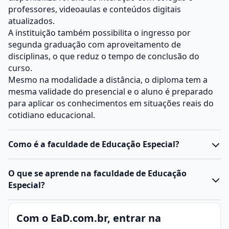
professores, videoaulas e conteúdos digitais
atualizados.
A instituição também possibilita o ingresso por
segunda graduação com aproveitamento de
disciplinas, o que reduz o tempo de conclusão do
curso.
Mesmo na modalidade a distância, o diploma tem a
mesma validade do presencial e o aluno é preparado
para aplicar os conhecimentos em situações reais do
cotidiano educacional.
Como é a faculdade de Educação Especial?
O curso de Educação Especial é voltado à formação de
O que se aprende na faculdade de Educação
professores capacitados para atuar com pessoas com
Especial?
deficiência, transtornos do desenvolvimento ou altas
habilidades.
Durante o curso, o aluno estuda disciplinas como
Com o EaD.com.br, entrar na
A formação inclui conhecimentos pedagógicos,
Libras, Educação Inclusiva, Psicologia da Educação,