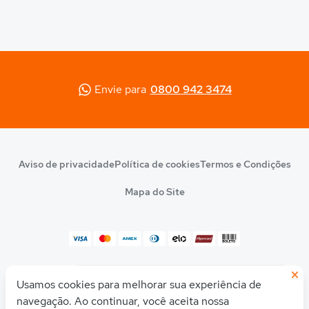
Envie para
0800 942 3474
Aviso de privacidade
Política de cookies
Termos e Condições
Mapa do Site
×
© 2026 Quero Educação
Usamos cookies para melhorar sua experiência de
Olá! Quer uma ajudinha para descobrir seu
CNPJ 10.542.212/0001-54
curso ou faculdade ideal?
navegação. Ao continuar, você aceita nossa