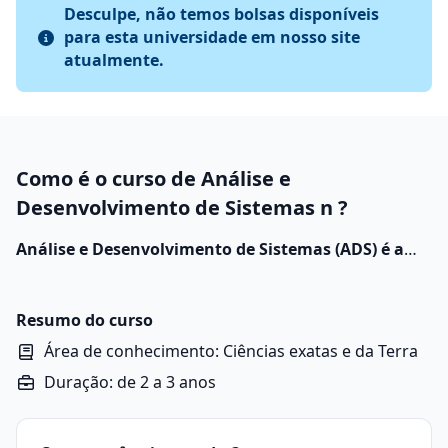
Desculpe, não temos bolsas disponíveis
para esta universidade em nosso site
atualmente.
Como é o curso de Análise e
Desenvolvimento de Sistemas n ?
Análise e Desenvolvimento de Sistemas (ADS) é a
área da tecnologia da informação voltada para a
criação, manutenção e evolução de sistemas de
software que atendam às necessidades de
Resumo do curso
empresas, instituições e usuários.
Área de conhecimento: Ciências exatas e da Terra
Duração: de 2 a 3 anos