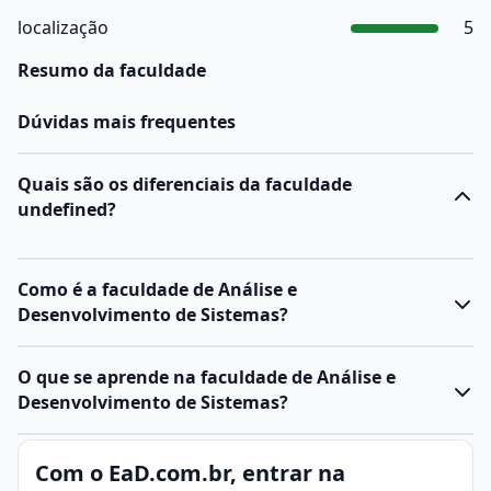
localização
5
Resumo da faculdade
Dúvidas mais frequentes
Quais são os diferenciais da faculdade
undefined?
Como é a faculdade de Análise e
Desenvolvimento de Sistemas?
O
curso de ADS
forma profissionais capacitados para
O que se aprende na faculdade de Análise e
projetar, desenvolver e gerenciar sistemas de
Desenvolvimento de Sistemas?
software
. Ele combina teoria e prática, preparando o
aluno para atuar com tecnologias atuais e
Análise e Desenvolvimento de Sistemas (ADS) é a
Com o EaD.com.br, entrar na
metodologias ágeis no desenvolvimento de sistemas.
área da tecnologia da informação voltada para a