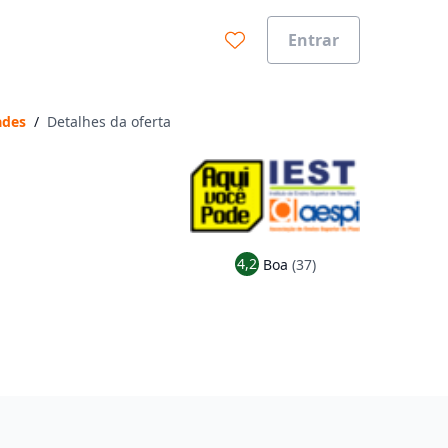
Entrar
ades
/
Detalhes da oferta
4,2
Boa
(37)