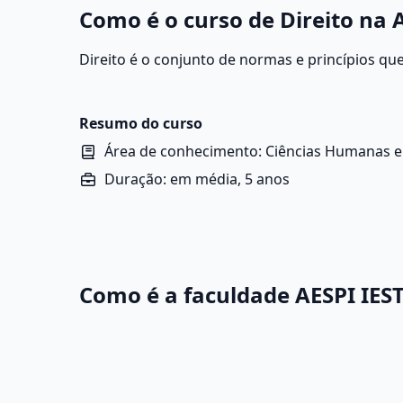
Como é o curso de Direito na A
Direito é o conjunto de normas e princípios qu
instituições na sociedade, com o objetivo de ga
social. Para ingressar em Direito, é importante
redação, filosofia, sociologia e atualidades.
Resumo do curso
Área de conhecimento: Ciências Humanas e 
Duração: em média, 5 anos
Como é a faculdade AESPI IEST