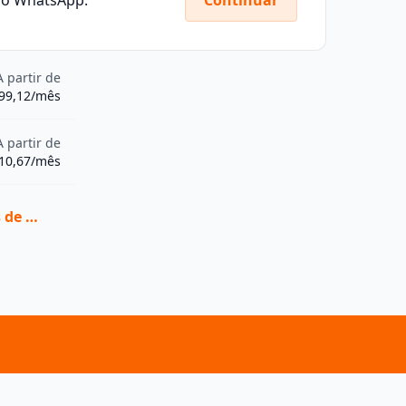
A partir de
99,12/mês
A partir de
10,67/mês
Ver todas as vagas de Graduação na AESPI IEST - Aqui Você Pode