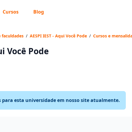
Cursos
Blog
e faculdades
/
AESPI IEST - Aqui Você Pode
/
Cursos e mensalid
ui Você Pode
s para esta universidade em nosso site atualmente.