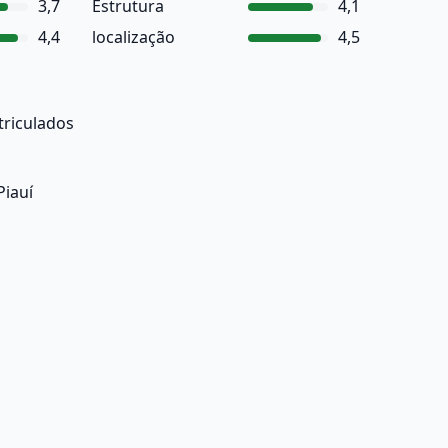
3,7
Estrutura
4,1
4,4
localização
4,5
triculados
Piauí