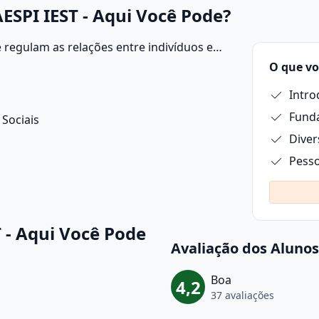
ESPI IEST - Aqui Você Pode?
e regulam as relações entre indivíduos e
rantir a justiça, a ordem e o bem-estar
O que vo
 ter domínio de interpretação de texto,
Intro
Funda
Sociais
Diver
Pesso
 - Aqui Você Pode
Avaliação dos Alunos
Boa
4,2
37 avaliações