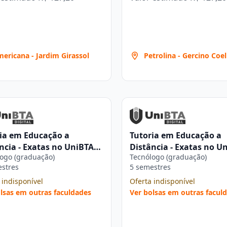
ericana - Jardim Girassol
Petrolina - Gercino Coe
ia em Educação a
Tutoria em Educação a
ncia - Exatas no UniBTA
Distância - Exatas no U
ogo (graduação)
Tecnólogo (graduação)
al
Digital
estres
5 semestres
 indisponível
Oferta indisponível
lsas em outras faculdades
Ver bolsas em outras facul