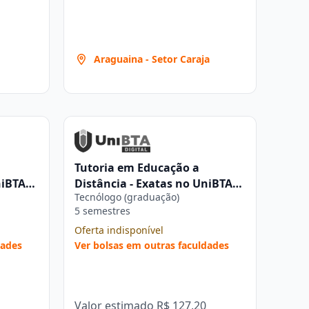
Araguaina - Setor Caraja
Tutoria em Educação a
niBTA
Distância - Exatas no UniBTA
Tecnólogo (graduação)
Digital
5 semestres
Oferta indisponível
dades
Ver bolsas em outras faculdades
Valor estimado
R$ 127,20