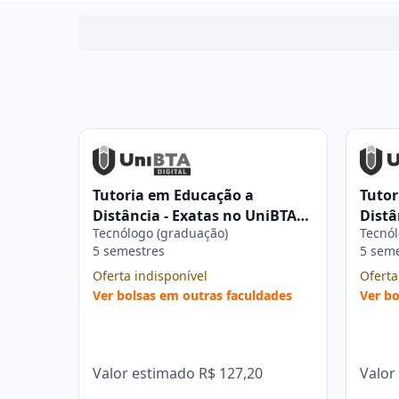
Tutoria em Educação a
Tutor
Distância - Exatas no UniBTA
Distâ
Tecnólogo (graduação)
Tecnól
Digital
Digit
5 semestres
5 sem
Oferta indisponível
Oferta
Ver bolsas em outras faculdades
Ver bo
Valor estimado
R$ 127,20
Valor