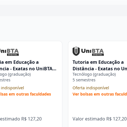
ia em Educação a
Tutoria em Educação a
ncia - Exatas no UniBTA
Distância - Exatas no U
ogo (graduação)
Tecnólogo (graduação)
al
Digital
estres
5 semestres
 indisponível
Oferta indisponível
lsas em outras faculdades
Ver bolsas em outras facul
 estimado
R$ 127,20
Valor estimado
R$ 127,20