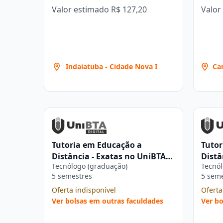
Valor estimado
R$ 127,20
Valor
Indaiatuba - Cidade Nova I
Ca
Pa
Tutoria em Educação a
Tutor
Distância - Exatas no UniBTA
Distâ
Tecnólogo (graduação)
Tecnól
Digital
Digit
5 semestres
5 sem
Oferta indisponível
Oferta
Ver bolsas em outras faculdades
Ver bo