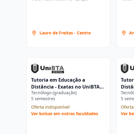
Lauro de Freitas - Centro
Am
Tutoria em Educação a
Tutor
Distância - Exatas no UniBTA
Distâ
Tecnólogo (graduação)
Tecnól
Digital
Digit
5 semestres
5 sem
Oferta indisponível
Oferta
Ver bolsas em outras faculdades
Ver bo