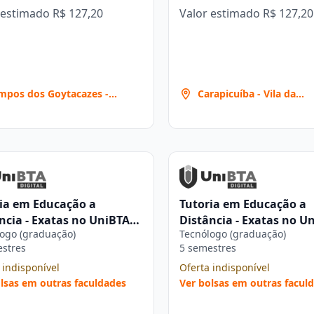
 estimado
R$ 127,20
Valor estimado
R$ 127,20
mpos dos Goytacazes -
Carapicuíba - Vila da
rque Tamandaré
Oportunidade
ia em Educação a
Tutoria em Educação a
ncia - Exatas no UniBTA
Distância - Exatas no U
ogo (graduação)
Tecnólogo (graduação)
al
Digital
estres
5 semestres
 indisponível
Oferta indisponível
lsas em outras faculdades
Ver bolsas em outras facul