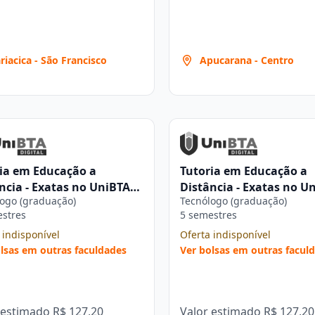
riacica - São Francisco
Apucarana - Centro
ia em Educação a
Tutoria em Educação a
ncia - Exatas no UniBTA
Distância - Exatas no U
ogo (graduação)
Tecnólogo (graduação)
al
Digital
estres
5 semestres
 indisponível
Oferta indisponível
lsas em outras faculdades
Ver bolsas em outras facul
 estimado
R$ 127,20
Valor estimado
R$ 127,20