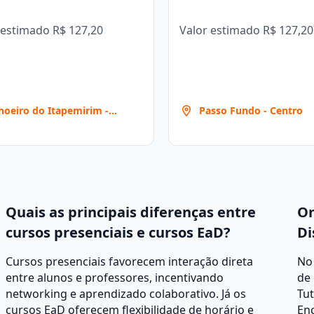
 estimado
R$ 127,20
Valor estimado
R$ 127,20
hoeiro do Itapemirim -
Passo Fundo - Centro
berto Machado - Cachoeiro de
pemirim
Quais as principais diferenças entre
On
cursos presenciais e cursos EaD?
Di
Cursos presenciais favorecem interação direta
No 
entre alunos e professores, incentivando
de 
networking e aprendizado colaborativo. Já os
Tut
cursos EaD oferecem flexibilidade de horário e
Enc