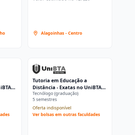
lho
Alagoinhas - Centro
Tutoria em Educação a
niBTA
Distância - Exatas no UniBTA
Tecnólogo (graduação)
Digital
5 semestres
Oferta indisponível
dades
Ver bolsas em outras faculdades