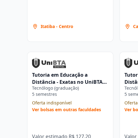
Itatiba - Centro
Ca
Tutoria em Educação a
Tutor
Distância - Exatas no UniBTA
Distâ
Tecnólogo (graduação)
Tecnól
Digital
Digit
5 semestres
5 sem
Oferta indisponível
Oferta
Ver bolsas em outras faculdades
Ver bo
Valor estimado
R$ 127,20
Valor