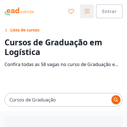
Entrar
Lista de cursos
Cursos de Graduação em
Logística
Confira todas as 58 vagas no curso de Graduação em
Logística EaD e saiba mais sobre as 15 faculdades que
contam com mensalidades entre R$ 57,50 e R$ 706,82.
Encontre a bolsa de estudo para o curso EaD dos seus
sonhos e economize até 93% nas mensalidades.
Cursos de Graduação