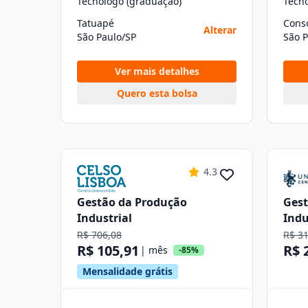
Tecnólogo (graduação)
Tecn
Tatuapé
Cons
Alterar
São Paulo/SP
São P
Ver mais detalhes
Quero esta bolsa
4.3
Gestão da Produção
Gest
Industrial
Indu
R$ 706,08
R$ 3
R$ 105,91
R$ 
| mês
-85%
Mensalidade grátis