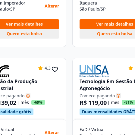
im Imperador
Itaquera
Alterar
aulo/SP
São Paulo/SP
Ver mais detalhes
Ver mais detalhes
Quero esta bolsa
Quero esta bolsa
4.3
ão da Produção
Tecnologia Em Gestão 
strial
Agronegócio
ce pagando
Comece pagando
139,02
R$ 119,00
| mês
| mês
-69%
-81%
salidade grátis
Duas mensalidades GRÁT
 Virtual
EaD / Virtual
Alterar