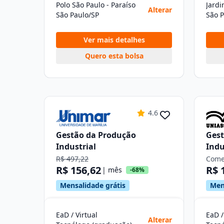
Polo São Paulo - Paraíso
Jard
Alterar
São Paulo/SP
São P
Ver mais detalhes
Quero esta bolsa
4.6
Gestão da Produção
Gest
Industrial
Indu
R$ 497,22
Come
R$ 156,62
R$ 
| mês
-68%
Mensalidade grátis
Men
EaD / Virtual
EaD /
Alterar