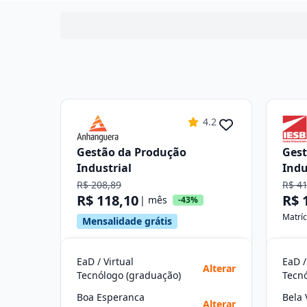
4.2
Gestão da Produção
Gest
Industrial
Indu
R$ 208,89
R$ 4
R$ 118,10
R$ 
| mês
-43%
Matríc
Mensalidade grátis
EaD / Virtual
EaD /
Alterar
Tecnólogo (graduação)
Tecn
Boa Esperanca
Bela 
Alterar