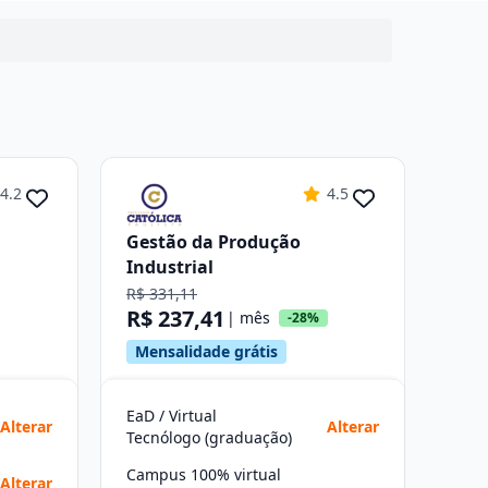
4.2
4.5
Gestão da Produção
Industrial
R$ 331,11
R$ 237,41
| mês
-28%
Mensalidade grátis
EaD / Virtual
Alterar
Alterar
Tecnólogo (graduação)
Campus 100% virtual
Alterar