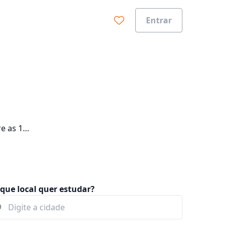
Entrar
e as 14
curso
que local quer estudar?