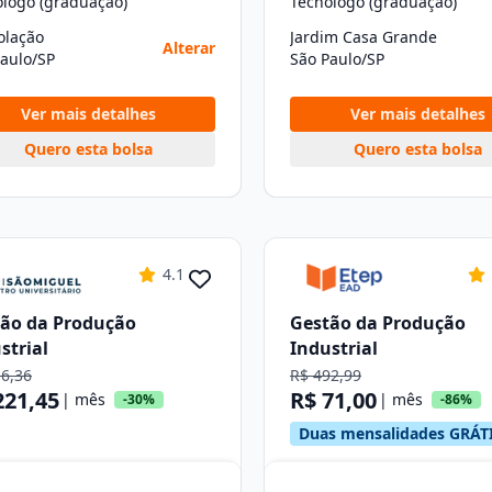
ólogo (graduação)
Tecnólogo (graduação)
olação
Jardim Casa Grande
Alterar
aulo/SP
São Paulo/SP
Ver mais detalhes
Ver mais detalhes
Quero esta bolsa
Quero esta bolsa
4.1
ão da Produção
Gestão da Produção
strial
Industrial
16,36
R$ 492,99
221,45
R$ 71,00
| mês
| mês
-30%
-86%
Duas mensalidades GRÁT