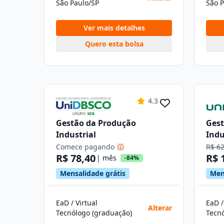
São Paulo/SP
São P
Ver mais detalhes
Quero esta bolsa
4.3
Gestão da Produção
Gest
Industrial
Indu
Comece pagando
R$ 6
R$ 78,40
R$ 
| mês
-84%
Mensalidade grátis
Men
EaD / Virtual
EaD /
Alterar
Tecnólogo (graduação)
Tecn