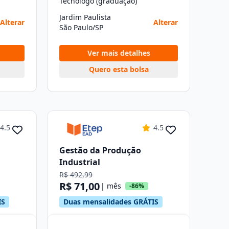
Tecnólogo (graduação)
Jardim Paulista
Alterar
Alterar
São Paulo/SP
Ver mais detalhes
Quero esta bolsa
4.5
4.5
Gestão da Produção
Industrial
R$ 492,99
R$ 71,00
| mês
-86%
IS
Duas mensalidades GRÁTIS