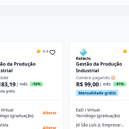
4.4
ão da Produção
Gestão da Produção
strial
Industrial
13,62
Comece pagando
183,19
R$ 99,00
| mês
| mês
-56%
-81%
ula grátis
Mensalidade grátis
 Virtual
EaD / Virtual
Alterar
ólogo (graduação)
Tecnólogo (graduação)
Vista
Jd São Luís (c Empresarial Sp)
Alterar