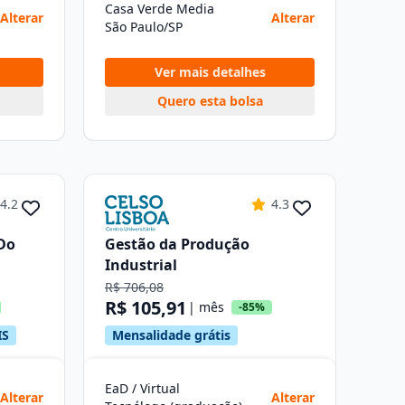
Casa Verde Media
Alterar
Alterar
São Paulo/SP
Ver mais detalhes
Quero esta bolsa
4.2
4.3
Do
Gestão da Produção
Industrial
R$ 706,08
R$ 105,91
| mês
-85%
IS
Mensalidade grátis
EaD / Virtual
Alterar
Alterar