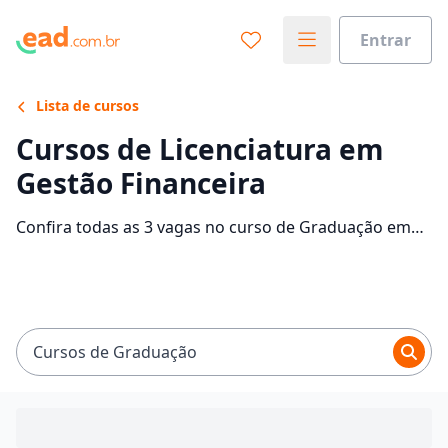
Entrar
Lista de cursos
Cursos de Licenciatura em
Gestão Financeira
Confira todas as 3 vagas no curso de Graduação em
Gestão Financeira EaD e saiba mais sobre as 1
faculdades que contam com mensalidades entre
R$ 49,90 e R$ 979,30. Encontre a bolsa de estudo para
o curso EaD dos seus sonhos e economize até 93% nas
mensalidades.
Cursos de Graduação