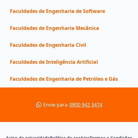
Faculdades de Engenharia de Software
Faculdades de Engenharia Mecânica
Faculdades de Engenharia Civil
Faculdades de Inteligência Artificial
Faculdades de Engenharia de Petróleo e Gás
Envie para
0800 942 3474
Aviso de privacidade
Política de cookies
Termos e Condições