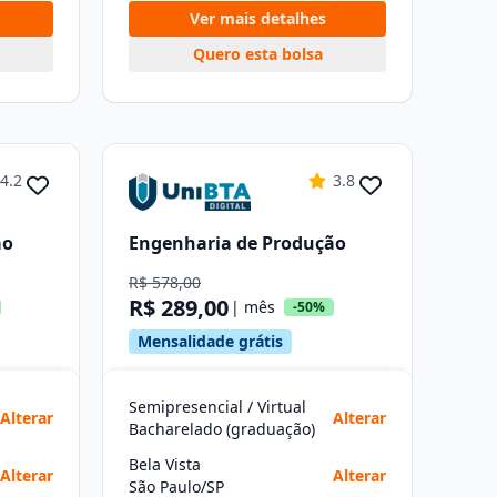
Ver mais detalhes
Quero esta bolsa
4.2
3.8
ão
Engenharia de Produção
R$ 578,00
R$ 289,00
| mês
-50%
Mensalidade grátis
Semipresencial / Virtual
Alterar
Alterar
Bacharelado (graduação)
Bela Vista
Alterar
Alterar
São Paulo/SP