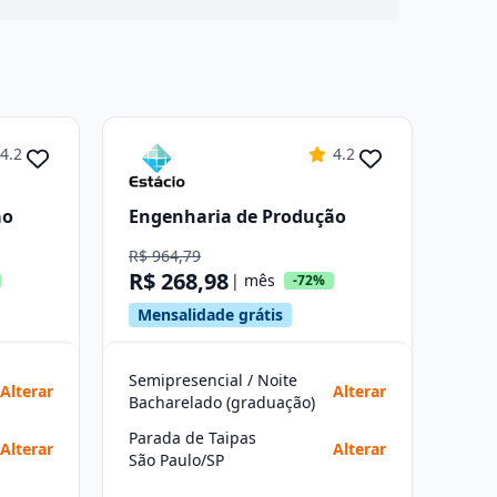
4.2
4.2
ão
Engenharia de Produção
R$ 964,79
R$ 268,98
| mês
-72%
Mensalidade grátis
Semipresencial / Noite
Alterar
Alterar
Bacharelado (graduação)
Parada de Taipas
Alterar
Alterar
São Paulo/SP