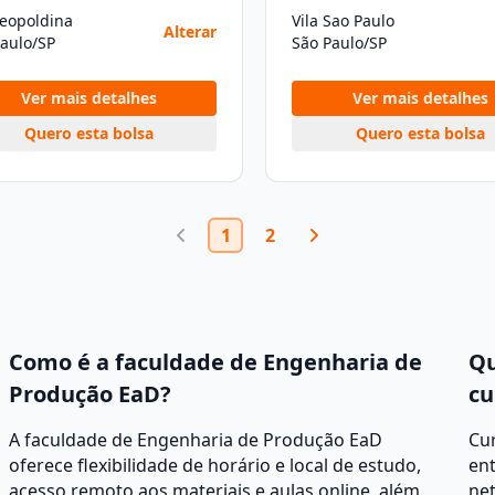
Leopoldina
Vila Sao Paulo
Alterar
aulo/SP
São Paulo/SP
Ver mais detalhes
Ver mais detalhes
Quero esta bolsa
Quero esta bolsa
1
2
Como é a faculdade de Engenharia de
Qu
Produção EaD?
cu
A faculdade de Engenharia de Produção EaD
Cur
oferece flexibilidade de horário e local de estudo,
ent
acesso remoto aos materiais e aulas online, além
net