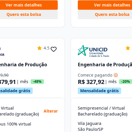
Ver mais detalhes
Ver mais detalhes
Quero esta bolsa
Quero esta bolsa
4.5
nharia de Produção
Engenharia de Produç
29,90
Comece pagando
379,91
R$ 327,92
| mês
| mês
-48%
-20%
salidade grátis
Mensalidade grátis
 Virtual
Semipresencial / Virtual
Alterar
arelado (graduação)
Bacharelado (graduação)
Vila Jaguara
us 100% virtual
São Paulo/SP