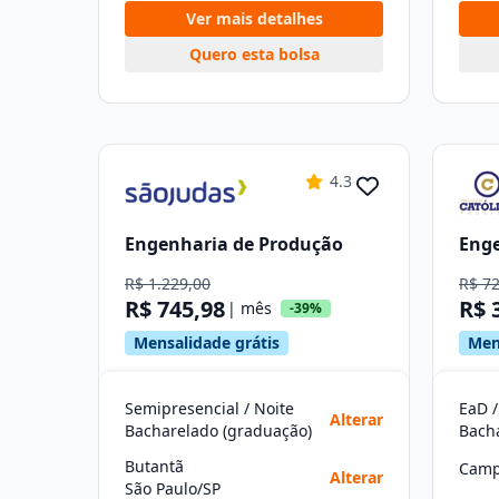
Ver mais detalhes
Quero esta bolsa
4.3
Engenharia de Produção
Enge
R$ 1.229,00
R$ 7
R$ 745,98
R$ 
| mês
-39%
Mensalidade grátis
Men
Semipresencial / Noite
EaD /
Alterar
Bacharelado (graduação)
Bach
Butantã
Camp
Alterar
São Paulo/SP