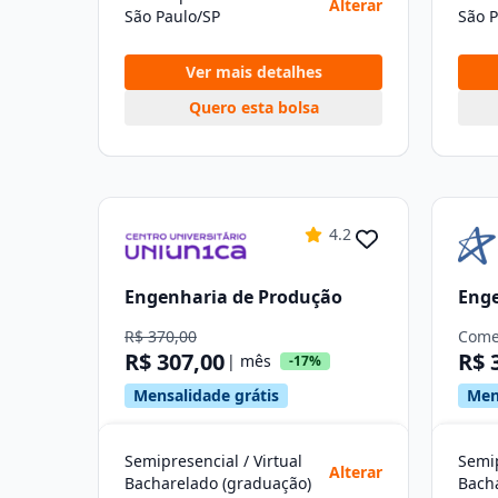
Alterar
São Paulo/SP
São P
Ver mais detalhes
Quero esta bolsa
4.2
Engenharia de Produção
Enge
R$ 370,00
Come
R$ 307,00
R$ 
| mês
-17%
Mensalidade grátis
Men
Semipresencial / Virtual
Semip
Alterar
Bacharelado (graduação)
Bach