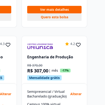
Ver mais detalhes
Quero esta bolsa
4.3
4.2
ão
Engenharia de Produção
R$ 370,00
R$ 307,00
| mês
-17%
IS
Mensalidade grátis
Semipresencial / Virtual
Alterar
Alterar
Bacharelado (graduação)
Campus 100% virtual