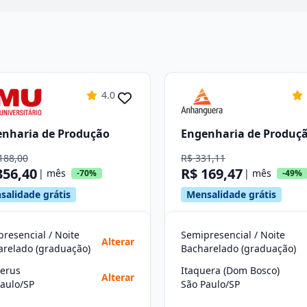
4.0
nharia de Produção
Engenharia de Produç
188,00
R$ 331,11
356,40
R$ 169,47
| mês
| mês
-70%
-49%
salidade grátis
Mensalidade grátis
resencial / Noite
Semipresencial / Noite
Alterar
arelado (graduação)
Bacharelado (graduação)
Perus
Itaquera (Dom Bosco)
Alterar
aulo/SP
São Paulo/SP