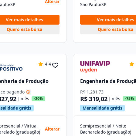
Alterar
aulo/SP
São Paulo/SP
Ver mais detalhes
Ver mais detalhes
Quero esta bolsa
Quero esta bolsa
4.4
nharia de Produção
Engenharia de Produç
ce pagando
R$ 1.281,73
327,92
R$ 319,02
| mês
| mês
-20%
-75%
salidade grátis
Mensalidade grátis
resencial / Virtual
Semipresencial / Noite
Alterar
arelado (graduação)
Bacharelado (graduação)