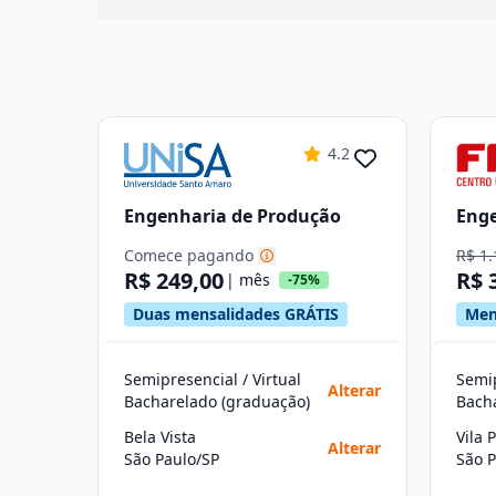
4.2
Engenharia de Produção
Enge
Comece pagando
R$ 1.
R$ 249,00
R$ 
| mês
-75%
Duas mensalidades GRÁTIS
Men
Semipresencial / Virtual
Semip
Alterar
Bacharelado (graduação)
Bach
Bela Vista
Vila 
Alterar
São Paulo/SP
São P