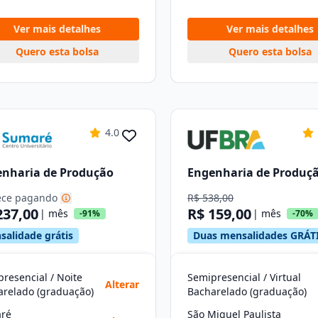
Ver mais detalhes
Ver mais detalhes
Quero esta bolsa
Quero esta bolsa
4.0
nharia de Produção
Engenharia de Produç
ce pagando
R$ 538,00
237,00
R$ 159,00
| mês
| mês
-91%
-70%
salidade grátis
Duas mensalidades GRÁT
resencial / Noite
Semipresencial / Virtual
Alterar
arelado (graduação)
Bacharelado (graduação)
ré
São Miguel Paulista