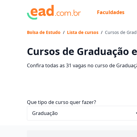
Faculdades
Bolsa de Estudo
/
Lista de cursos
/
Cursos de Gra
Cursos de Graduação 
Confira todas as 31 vagas no curso de Gradua
faculdades que contam com mensalidades entre 
EaD dos seus sonhos e economize até 93% nas
Que tipo de curso quer fazer?