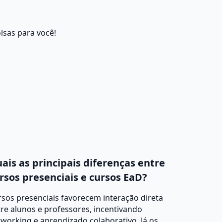
lsas para você!
ais as principais diferenças entre
rsos presenciais e cursos EaD?
sos presenciais favorecem interação direta
re alunos e professores, incentivando
working e aprendizado colaborativo. Já os