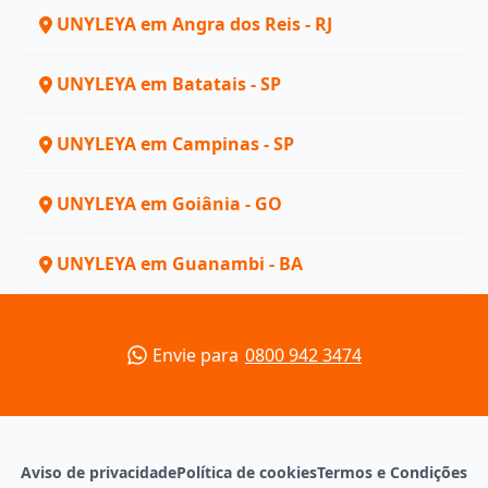
UNYLEYA em Angra dos Reis - RJ
UNYLEYA em Batatais - SP
UNYLEYA em Campinas - SP
UNYLEYA em Goiânia - GO
UNYLEYA em Guanambi - BA
Envie para
0800 942 3474
Aviso de privacidade
Política de cookies
Termos e Condições