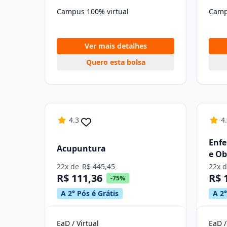
Campus 100% virtual
Camp
Ver mais detalhes
Quero esta bolsa
4.3
4
Enf
Acupuntura
e Ob
22x de
R$ 445,45
22x 
R$ 111,36
R$ 
-75%
A 2° Pós é Grátis
A 2°
EaD / Virtual
EaD /