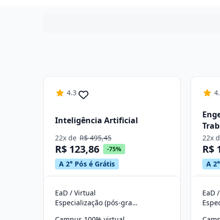
4.3
4
Enge
Inteligência Artificial
Trab
22x de
R$ 495,45
22x 
R$ 123,86
R$ 
-75%
A 2° Pós é Grátis
A 2°
EaD / Virtual
EaD /
Especialização (pós-graduação)
Campus 100% virtual
Camp