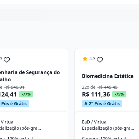
Continuar
.3
4.3
nharia de Segurança do
Biomedicina Estética
alho
de
R$ 540,91
22x de
R$ 445,45
124,41
R$ 111,36
-77%
-75%
 Pós é Grátis
A 2° Pós é Grátis
 Virtual
EaD / Virtual
Especialização (pós-graduação)
Especialização (pós-graduação)
us 100% virtual
Campus 100% virtual