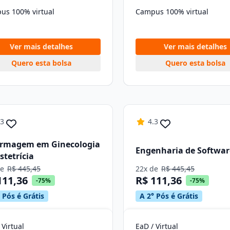
us 100% virtual
Campus 100% virtual
Ver mais detalhes
Ver mais detalhes
Quero esta bolsa
Quero esta bolsa
.3
4.3
ermagem em Ginecologia
Engenharia de Softwar
stetrícia
de
R$ 445,45
22x de
R$ 445,45
111,36
R$ 111,36
-75%
-75%
 Pós é Grátis
A 2° Pós é Grátis
 Virtual
EaD / Virtual