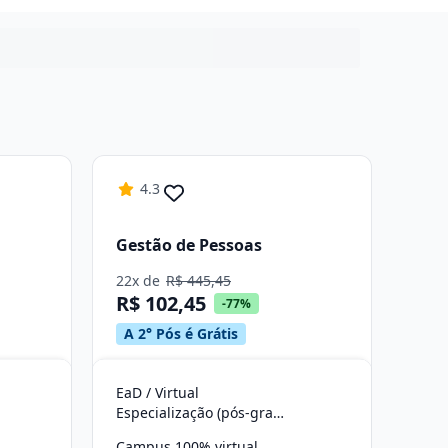
4.3
Gestão de Pessoas
22x de
R$ 445,45
R$ 102,45
-77%
A 2° Pós é Grátis
EaD / Virtual
Especialização (pós-graduação)
Campus 100% virtual