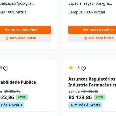
Especialização (pós-graduação)
Especialização (pós-graduação)
us 100% virtual
Campus 100% virtual
Ver mais detalhes
Ver mais detalhes
Quero esta bolsa
Quero esta bolsa
.3
4.3
Assuntos Regulatórios
abilidade Pública
Indústria Farmacêutic
de
R$ 495,45
22x de
R$ 495,45
123,86
R$ 123,86
-75%
-75%
 Pós é Grátis
A 2° Pós é Grátis