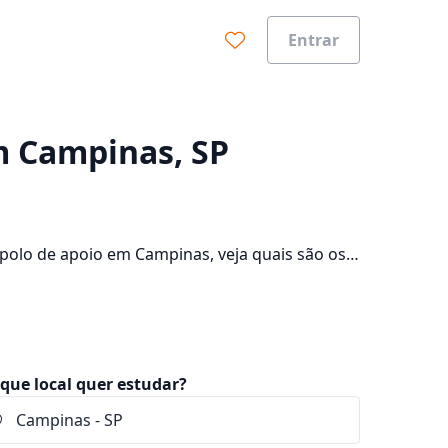
Entrar
0%
m Campinas, SP
polo de apoio em Campinas, veja quais são os
consulte os valores das mensalidades, que ficam
que local quer estudar?