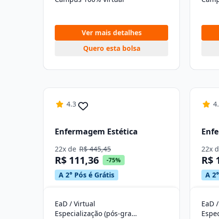
Ver mais detalhes
Quero esta bolsa
4.3
4
Enfermagem Estética
Enf
22x de
R$ 445,45
22x 
R$ 111,36
R$ 
-75%
A 2° Pós é Grátis
A 2°
EaD / Virtual
EaD /
Especialização (pós-graduação)