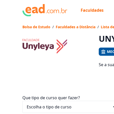
Faculdades
Já
Vam
Bolsa de Estudo
/
Faculdades a Distância
/
Lista d
UNY
MEC
Se a su
1396 cu
entre R$
Que tipo de curso quer fazer?