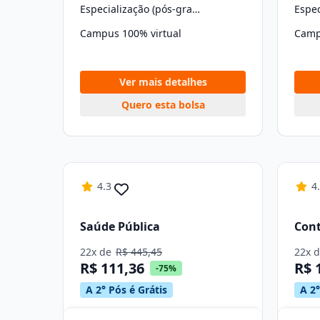
Especialização (pós-graduação)
Campus 100% virtual
Camp
Ver mais detalhes
Quero esta bolsa
4.3
4
Saúde Pública
Cont
22x de
R$ 445,45
22x 
R$ 111,36
R$ 
-75%
A 2° Pós é Grátis
A 2°