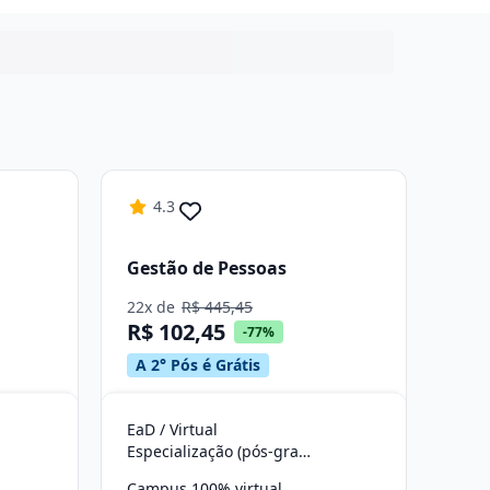
4.3
Gestão de Pessoas
22x de
R$ 445,45
R$ 102,45
-77%
A 2° Pós é Grátis
EaD / Virtual
Especialização (pós-graduação)
Campus 100% virtual