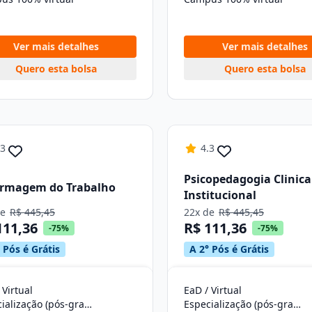
Ver mais detalhes
Ver mais detalhes
Quero esta bolsa
Quero esta bolsa
.3
4.3
Psicopedagogia Clinica
ermagem do Trabalho
Institucional
de
R$ 445,45
22x de
R$ 445,45
111,36
R$ 111,36
-75%
-75%
 Pós é Grátis
A 2° Pós é Grátis
 Virtual
EaD / Virtual
Especialização (pós-graduação)
Especialização (pós-graduação)