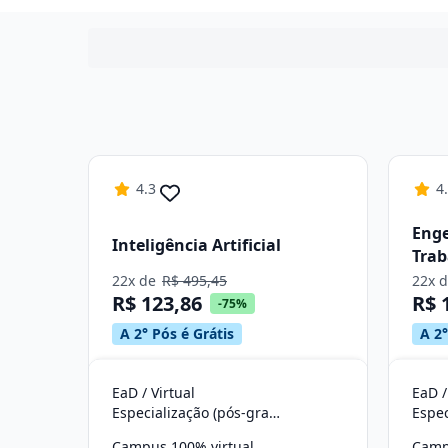
4.3
4
Enge
Inteligência Artificial
Trab
22x de
R$ 495,45
22x 
R$ 123,86
R$ 
-75%
A 2° Pós é Grátis
A 2°
EaD / Virtual
EaD /
Especialização (pós-graduação)
Campus 100% virtual
Camp