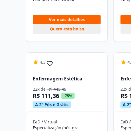
Ver mais detalhes
Quero esta bolsa
4.3
4
Enfermagem Estética
Enf
22x de
R$ 445,45
22x 
R$ 111,36
R$ 
-75%
A 2° Pós é Grátis
A 2°
EaD / Virtual
EaD /
Especialização (pós-graduação)