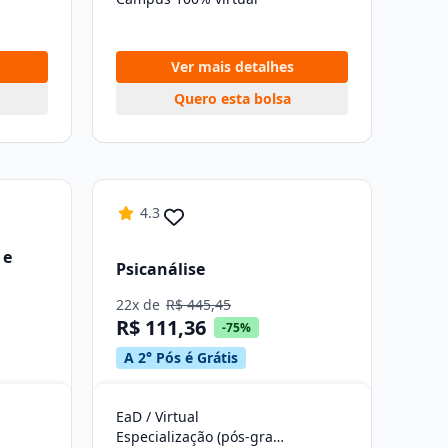
Ver mais detalhes
Quero esta bolsa
4.3
 e
Psicanálise
22x de
R$ 445,45
R$ 111,36
-75%
A 2° Pós é Grátis
EaD / Virtual
Especialização (pós-graduação)