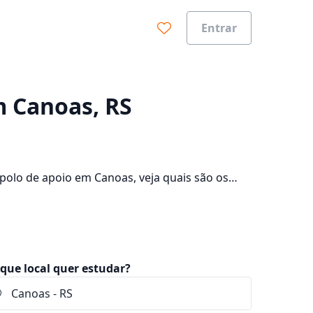
Entrar
0%
m Canoas, RS
polo de apoio em Canoas, veja quais são os
consulte os valores das mensalidades, que ficam
que local quer estudar?