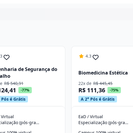
Continuar
.3
4.3
nharia de Segurança do
Biomedicina Estética
alho
de
R$ 540,91
22x de
R$ 445,45
124,41
R$ 111,36
-77%
-75%
 Pós é Grátis
A 2° Pós é Grátis
 Virtual
EaD / Virtual
Especialização (pós-graduação)
Especialização (pós-graduação)
us 100% virtual
Campus 100% virtual