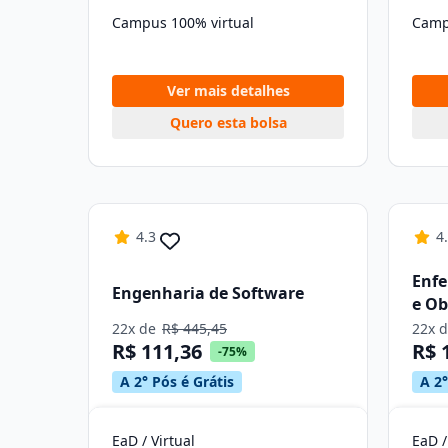
Campus 100% virtual
Camp
Ver mais detalhes
Quero esta bolsa
4.3
4
Enf
Engenharia de Software
e Ob
22x de
R$ 445,45
22x 
R$ 111,36
R$ 
-75%
A 2° Pós é Grátis
A 2°
EaD / Virtual
EaD /