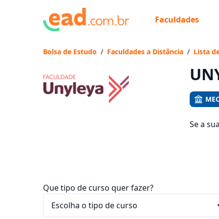
Faculdades
Já
Vam
Bolsa de Estudo
/
Faculdades a Distância
/
Lista d
UNY
MEC
Se a su
1396 cu
entre R$
Que tipo de curso quer fazer?