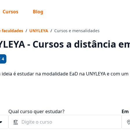
Cursos
Blog
 sabe o que você quer estudar?
os te guiar no caminho ideal para seus estudos
e faculdades
/
UNYLEYA
/
Cursos e mensalidades
LEYA - Cursos a distância e
 4
Sim, já sei
a ideia é estudar na modalidade EaD na UNYLEYA e com um 
rsos oferecidos pela instituição nos 2 campus da cidade e 
 68,89 e R$ 135,23.
Ainda não sei
Qual curso quer estudar?
Em 