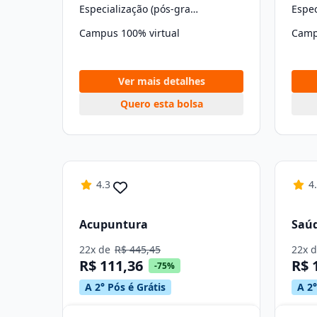
Especialização (pós-graduação)
Campus 100% virtual
Camp
Ver mais detalhes
Quero esta bolsa
4.3
4
Acupuntura
Saúd
22x de
R$ 445,45
22x 
R$ 111,36
R$ 
-75%
A 2° Pós é Grátis
A 2°