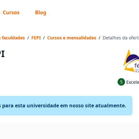
Cursos
Blog
e faculdades
/
FEPI
/
Cursos e mensalidades
/
Detalhes da ofer
PI
5
Excel
s para esta universidade em nosso site atualmente.