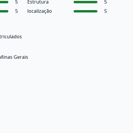
5
Estrutura
5
5
localização
5
triculados
Minas Gerais