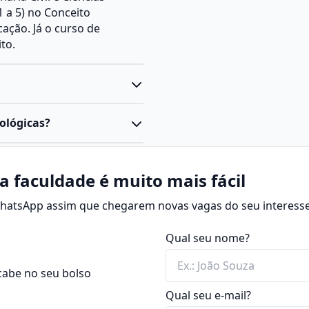
 a 5) no Conceito
ação. Já o curso de
to.
o estudo aprofundado dos
ológicas?
boratórios, campo e
 que investiga a vida em
ecular
à
ecologia
,
e organismos até
a faculdade é muito mais fácil
ionamento de organismos,
 WhatsApp assim que chegarem novas vagas do seu interesse
interação dos seres vivos,
servação, experimentação
sa, ensino, conservação
para atuar em diferentes
Qual seu nome?
a habilitação escolhida, o
e
biotecnologia
.
onal.
cabe no seu bolso
e
licenciatura
.
os.
Qual seu e-mail?
 laboratoriais e atividades
biente.