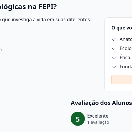
lógicas na FEPI?
que investiga a vida em suas diferentes
é ecossistemas.
O que vo
Anato
Ecolo
a
Ética
Funda
Avaliação dos Alunos
Excelente
5
1 avaliação