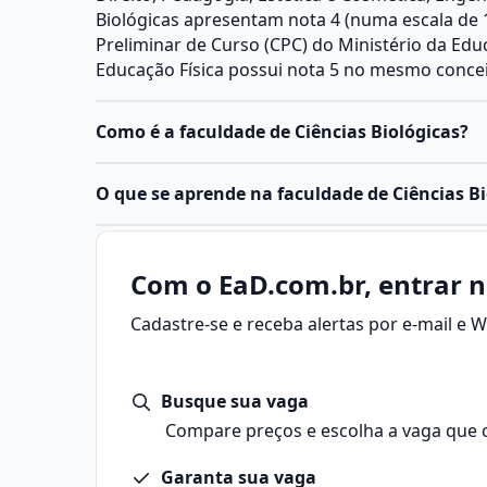
Biológicas apresentam nota 4 (numa escala de 1
Preliminar de Curso (CPC) do Ministério da Educ
Educação Física possui nota 5 no mesmo concei
Como é a faculdade de Ciências Biológicas?
O
curso de Ciências Biológicas
é voltado para 
O que se aprende na faculdade de Ciências Bi
seres vivos, abrangendo teoria e prática em la
pesquisa.
Ciências Biológicas é o campo do conhecimento
Ele combina disciplinas que vão da
biologia mol
suas diferentes formas e níveis, desde células 
Com o EaD.com.br, entrar n
permitindo ao estudante compreender o func
ecossistemas.
populações e ecossistemas.
Cadastre-se e receba alertas por e-mail e
O curso aborda a estrutura, função, evolução e 
O curso também desenvolve habilidades em ob
preparando profissionais para atuar em pesqui
e análise científica, preparando profissionais 
ambiental, saúde e biotecnologia. Dependendo d
áreas, como ensino, pesquisa,
meio ambiente
Busque sua vaga
foco pode ser acadêmico, ambiental ou educaci
Características do curso de Ciências Biológicas:
Principais pontos sobre Ciências Biológicas:
Compare preços e escolha a vaga que 
Duração: geralmente 4 anos para
bacharelado
Estuda os seres vivos e seus processos biológic
Estrutura: combina disciplinas teóricas, práticas
Garanta sua vaga
Analisa relações entre organismos e o meio am