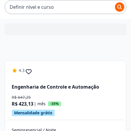
ficam entre R$ 84,80 e R$ 423,13.
Definir nível e curso
4.3
Engenharia de Controle e Automação
R$ 647,25
R$ 423,13
| mês
-35%
Mensalidade grátis
Semipresencial / Noite