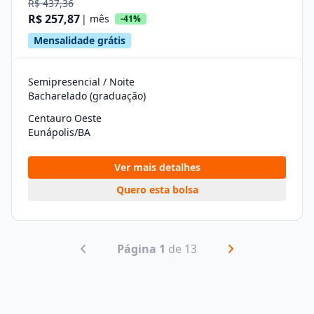
R$ 437,36
R$ 257,87
| mês
-41%
Mensalidade grátis
Semipresencial / Noite
Bacharelado (graduação)
Centauro Oeste
Eunápolis/BA
Ver mais detalhes
Quero esta bolsa
Página 1
de 13