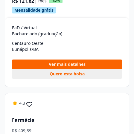
R$ 121,82
| mês
-42%
Mensalidade grátis
EaD / Virtual
Bacharelado (graduação)
Centauro Oeste
Eunápolis/BA
Ver mais detalhes
Quero esta bolsa
4.3
Farmácia
R$ 409,89