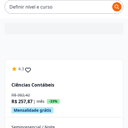
R$ 92,65 e R$ 664,13.
Definir nível e curso
4.3
Ciências Contábeis
R$ 382,42
R$ 257,87
| mês
-33%
Mensalidade grátis
Semipresencial / Noite