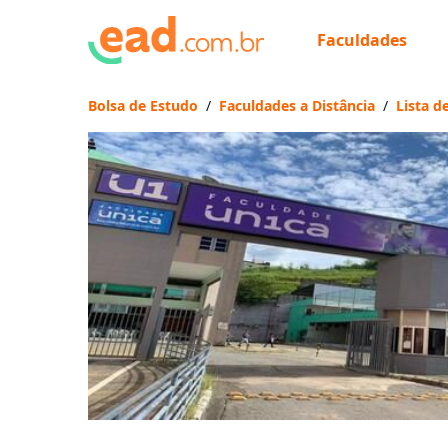
Faculdades
Escolha d
Bolsa de Estudo
/
Faculdades a Distância
/
Lista d
Onde quer estu
Distâncias calcula
Ops! Não
Verifique se di