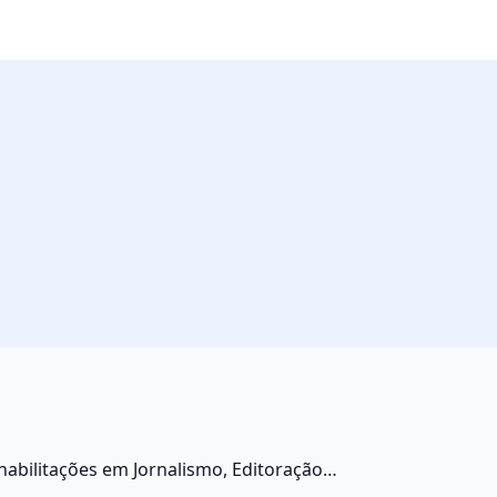
bilitações em Jornalismo, Editoração,
s. Em algumas universidades, os cursos