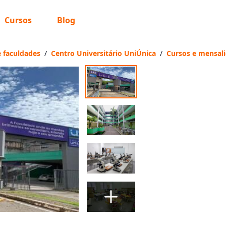
Cursos
Blog
Escolher unidade
e unidade
e faculdades
/
Centro Universitário UniÚnica
/
Cursos e mensal
dar?
das à partir de São Paulo, SP.
 encontramos nenhuma unidade
gitou corretamente, ou experimente buscar por outras unid