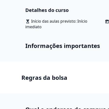
de Audiovisual, Educomunicação e Rádio e T
Detalhes do curso
Comunicação Social. Os profissionais de C
comunicação de massa e na comunicação corp
Início das aulas previsto: Início
públicas.
imediato
Informações importantes
Regras da bolsa