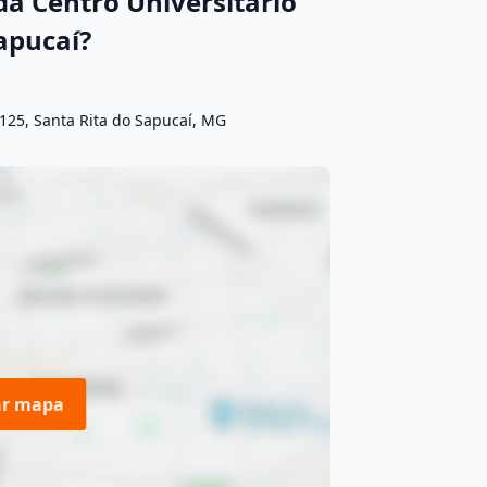
a Centro Universitário
apucaí?
125, Santa Rita do Sapucaí, MG
ar mapa