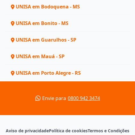
UNISA em Bodoquena - MS
UNISA em Bonito - MS
UNISA em Guarulhos - SP
UNISA em Mauá - SP
UNISA em Porto Alegre - RS
Envie para
0800 942 3474
Aviso de privacidade
Política de cookies
Termos e Condições