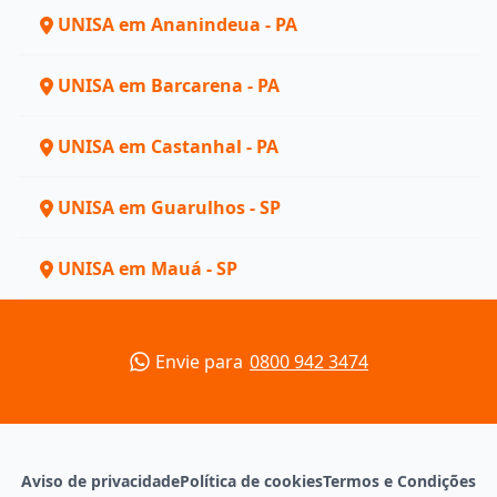
UNISA em Ananindeua - PA
UNISA em Barcarena - PA
UNISA em Castanhal - PA
UNISA em Guarulhos - SP
UNISA em Mauá - SP
Envie para
0800 942 3474
Aviso de privacidade
Política de cookies
Termos e Condições