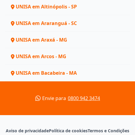
UNISA em Altinópolis - SP
UNISA em Araranguá - SC
UNISA em Araxá - MG
UNISA em Arcos - MG
UNISA em Bacabeira - MA
Envie para
0800 942 3474
Aviso de privacidade
Política de cookies
Termos e Condições