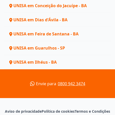
UNISA em Conceição do Jacuípe - BA
UNISA em Dias d'Ávila - BA
UNISA em Feira de Santana - BA
UNISA em Guarulhos - SP
UNISA em Ilhéus - BA
Envie para
0800 942 3474
Aviso de privacidade
Política de cookies
Termos e Condições