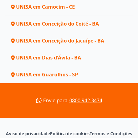
UNISA em Camocim - CE
UNISA em Conceição do Coité - BA
UNISA em Conceição do Jacuípe - BA
UNISA em Dias d'Ávila - BA
UNISA em Guarulhos - SP
Envie para
0800 942 3474
Aviso de privacidade
Política de cookies
Termos e Condições