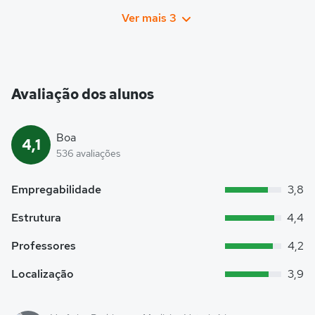
Ver mais 3
Avaliação dos alunos
Boa
4,1
536 avaliações
Empregabilidade
3,8
Estrutura
4,4
Professores
4,2
Localização
3,9