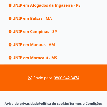
UNIP em Afogados da Ingazeira - PE
UNIP em Balsas - MA
UNIP em Campinas - SP
UNIP em Manaus - AM
UNIP em Maracajú - MS
Envie para
0800 942 3474
Aviso de privacidade
Política de cookies
Termos e Condições