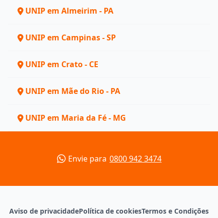
UNIP em Almeirim - PA
UNIP em Campinas - SP
UNIP em Crato - CE
UNIP em Mãe do Rio - PA
UNIP em Maria da Fé - MG
Envie para
0800 942 3474
Aviso de privacidade
Política de cookies
Termos e Condições