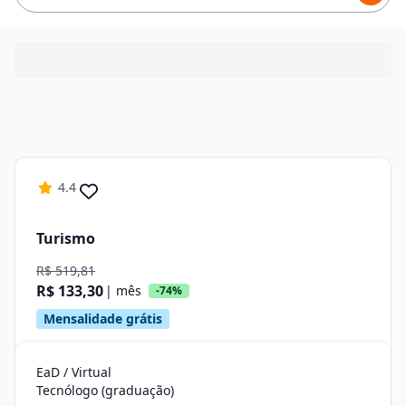
4.4
Turismo
R$ 519,81
R$ 133,30
| mês
-74%
Mensalidade grátis
EaD / Virtual
Tecnólogo (graduação)