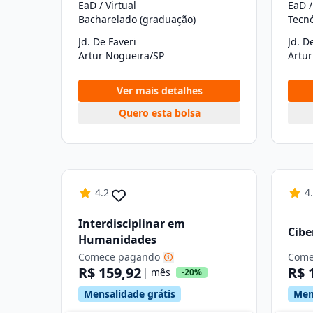
EaD / Virtual
EaD /
Bacharelado (graduação)
Tecn
Jd. De Faveri
Jd. D
Artur Nogueira/SP
Artu
Ver mais detalhes
Quero esta bolsa
4.2
4
Interdisciplinar em
Cibe
Humanidades
Comece pagando
Come
R$ 159,92
R$ 
| mês
-20%
Mensalidade grátis
Men