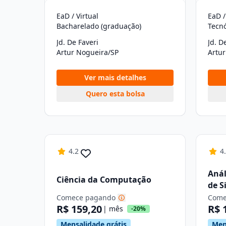
EaD / Virtual
EaD /
Bacharelado (graduação)
Tecn
Jd. De Faveri
Jd. D
Artur Nogueira/SP
Artu
Ver mais detalhes
Quero esta bolsa
4.2
4
Anál
Ciência da Computação
de S
Comece pagando
Come
R$ 159,20
R$ 
| mês
-20%
Mensalidade grátis
Men