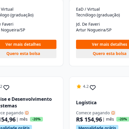
 Virtual
EaD / Virtual
ólogo (graduação)
Tecnólogo (graduação)
e Faveri
Jd. De Faveri
r Nogueira/SP
Artur Nogueira/SP
Ver mais detalhes
Ver mais detalhes
Quero esta bolsa
Quero esta bolsa
.2
4.2
ise e Desenvolvimento
Logística
istemas
ce pagando
Comece pagando
154,96
R$ 154,96
| mês
| mês
-20%
-20%
salidade grátis
Mensalidade grátis