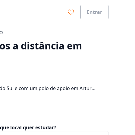
Entrar
es
0%
sos a distância em
 do Sul e com um polo de apoio em Artur
 nos 1 campus da cidade e consulte os valores
que local quer estudar?