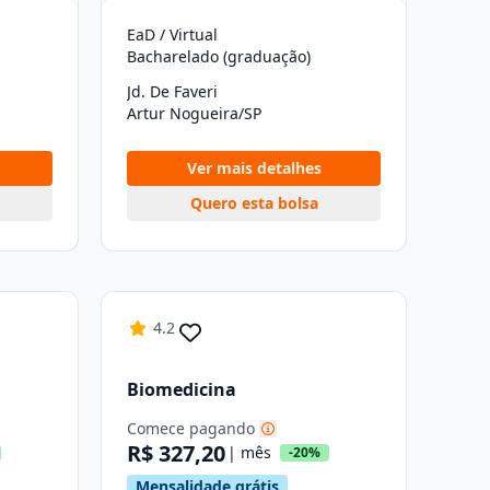
EaD / Virtual
Bacharelado (graduação)
Jd. De Faveri
Artur Nogueira/SP
Ver mais detalhes
Quero esta bolsa
4.2
Biomedicina
Comece pagando
R$ 327,20
| mês
-20%
Mensalidade grátis