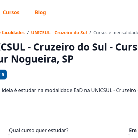
Cursos
Blog
 sabe o que você quer estudar?
os te guiar no caminho ideal para seus estudos
e faculdades
/
UNICSUL - Cruzeiro do Sul
/
Cursos e mensalidad
CSUL - Cruzeiro do Sul - Cur
ur Nogueira, SP
Sim, já sei
 5
a ideia é estudar na modalidade EaD na UNICSUL - Cruzeiro
a, veja quais são os 131 cursos oferecidos pela instituição
Ainda não sei
salidades, que ficam entre R$ 111,92 e R$ 354,24.
Qual curso quer estudar?
Em 