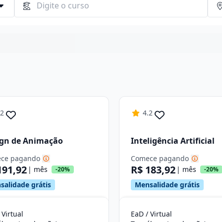
Continuar
.2
4.2
ign de Animação
Inteligência Artificial
ce pagando
Comece pagando
191,92
R$ 183,92
| mês
| mês
-20%
-20%
salidade grátis
Mensalidade grátis
 Virtual
EaD / Virtual