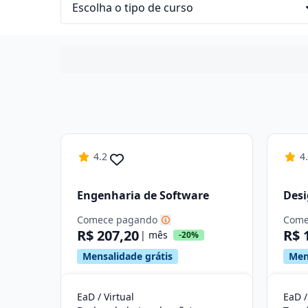
4.2
4
Engenharia de Software
Des
Comece pagando
Come
R$ 207,20
R$ 
| mês
-20%
Mensalidade grátis
Men
EaD / Virtual
EaD /