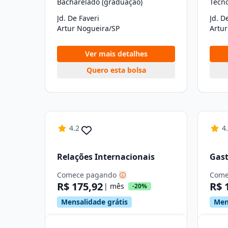
Bacharelado (graduação)
Tecn
Jd. De Faveri
Jd. D
Artur Nogueira/SP
Artu
Ver mais detalhes
Quero esta bolsa
4.2
4
Relações Internacionais
Gas
Comece pagando
Come
R$ 175,92
R$ 
| mês
-20%
Mensalidade grátis
Men