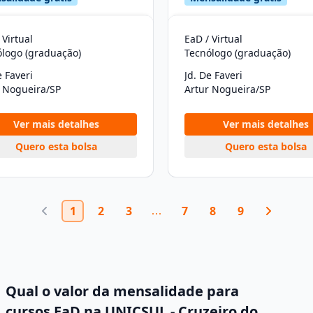
 Virtual
EaD / Virtual
ólogo (graduação)
Tecnólogo (graduação)
e Faveri
Jd. De Faveri
r Nogueira/SP
Artur Nogueira/SP
Ver mais detalhes
Ver mais detalhes
Quero esta bolsa
Quero esta bolsa
1
2
3
7
8
9
Qual o valor da mensalidade para
cursos EaD na UNICSUL - Cruzeiro do