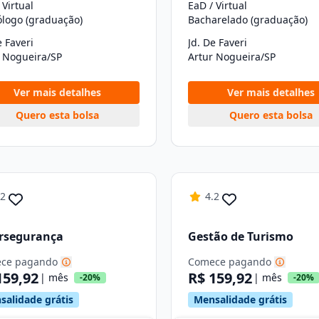
 Virtual
EaD / Virtual
ólogo (graduação)
Bacharelado (graduação)
e Faveri
Jd. De Faveri
r Nogueira/SP
Artur Nogueira/SP
Ver mais detalhes
Ver mais detalhes
Quero esta bolsa
Quero esta bolsa
.2
4.2
rsegurança
Gestão de Turismo
ce pagando
Comece pagando
159,92
R$ 159,92
| mês
| mês
-20%
-20%
salidade grátis
Mensalidade grátis