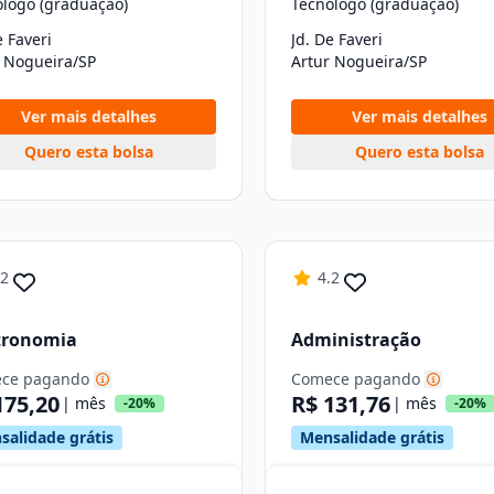
ólogo (graduação)
Tecnólogo (graduação)
e Faveri
Jd. De Faveri
r Nogueira/SP
Artur Nogueira/SP
Ver mais detalhes
Ver mais detalhes
Quero esta bolsa
Quero esta bolsa
.2
4.2
tronomia
Administração
ce pagando
Comece pagando
175,20
R$ 131,76
| mês
| mês
-20%
-20%
salidade grátis
Mensalidade grátis