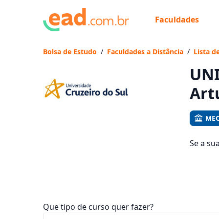
Faculdades
Já
Vam
Bolsa de Estudo
/
Faculdades a Distância
/
Lista d
UNI
Art
MEC
Se a su
Nogueir
das men
Que tipo de curso quer fazer?