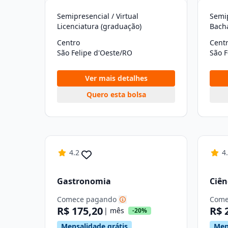
Semipresencial / Virtual
Semip
Licenciatura (graduação)
Bach
Centro
Cent
São Felipe d'Oeste/RO
São F
Ver mais detalhes
Quero esta bolsa
4.2
4
Gastronomia
Ciên
Comece pagando
Come
R$ 175,20
R$ 
| mês
-20%
Mensalidade grátis
Men