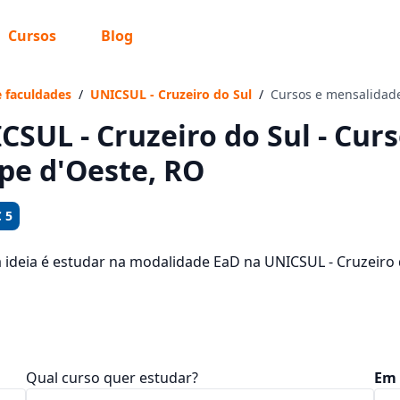
Cursos
Blog
 sabe o que você quer estudar?
os te guiar no caminho ideal para seus estudos
e faculdades
/
UNICSUL - Cruzeiro do Sul
/
Cursos e mensalidad
CSUL - Cruzeiro do Sul - Cur
ipe d'Oeste, RO
Sim, já sei
 5
a ideia é estudar na modalidade EaD na UNICSUL - Cruzeiro
, veja quais são os 106 cursos oferecidos pela instituição 
Ainda não sei
dades, que ficam entre R$ 111,92 e R$ 319,92.
Qual curso quer estudar?
Em 