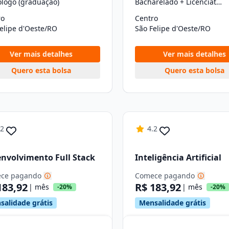
ólogo (graduação)
Bacharelado + Licenciatura (graduação)
ro
Centro
elipe d'Oeste/RO
São Felipe d'Oeste/RO
Ver mais detalhes
Ver mais detalhes
Quero esta bolsa
Quero esta bolsa
.2
4.2
nvolvimento Full Stack
Inteligência Artificial
ce pagando
Comece pagando
183,92
R$ 183,92
| mês
| mês
-20%
-20%
salidade grátis
Mensalidade grátis