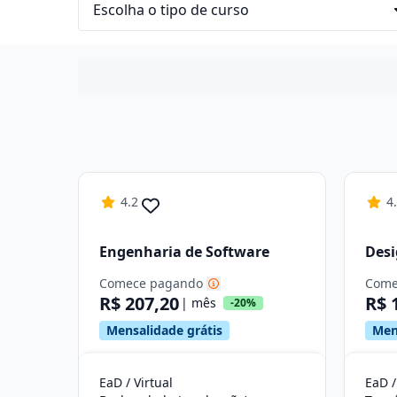
4.2
4
Engenharia de Software
Des
Comece pagando
Come
R$ 207,20
R$ 
| mês
-20%
Mensalidade grátis
Men
EaD / Virtual
EaD /