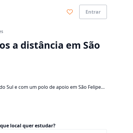
Entrar
es
0%
sos a distância em São
 do Sul e com um polo de apoio em São Felipe
nos 1 campus da cidade e consulte os valores das
que local quer estudar?