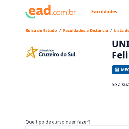
Faculdades
Já
Vam
Bolsa de Estudo
/
Faculdades a Distância
/
Lista d
UNI
Fel
MEC
Se a su
d'Oeste
mensali
Que tipo de curso quer fazer?