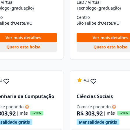
 Virtual
EaD / Virtual
ólogo (graduação)
Tecnólogo (graduação)
ro
Centro
elipe d'Oeste/RO
São Felipe d'Oeste/RO
Ver mais detalhes
Ver mais detalhes
Quero esta bolsa
Quero esta bolsa
.2
4.2
enharia da Computação
Ciências Sociais
ce pagando
Comece pagando
303,92
R$ 303,92
| mês
| mês
-20%
-20%
salidade grátis
Mensalidade grátis