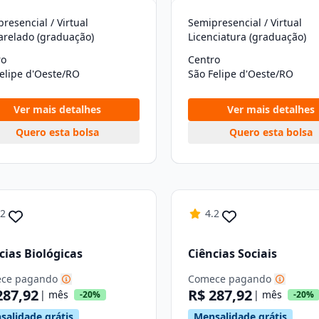
resencial / Virtual
Semipresencial / Virtual
arelado (graduação)
Licenciatura (graduação)
ro
Centro
elipe d'Oeste/RO
São Felipe d'Oeste/RO
Ver mais detalhes
Ver mais detalhes
Quero esta bolsa
Quero esta bolsa
.2
4.2
cias Biológicas
Ciências Sociais
ce pagando
Comece pagando
287,92
R$ 287,92
| mês
| mês
-20%
-20%
salidade grátis
Mensalidade grátis