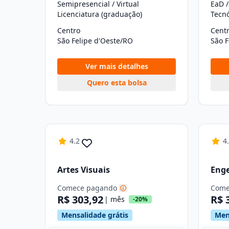
Semipresencial / Virtual
EaD /
Licenciatura (graduação)
Tecn
Centro
Cent
São Felipe d'Oeste/RO
São F
Ver mais detalhes
Quero esta bolsa
4.2
4
Artes Visuais
Eng
Comece pagando
Come
R$ 303,92
R$ 
| mês
-20%
Mensalidade grátis
Men