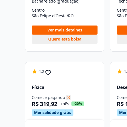
Bacharelado (graduação)
Tecn
Centro
Cent
São Felipe d'Oeste/RO
São F
Ver mais detalhes
Quero esta bolsa
4.2
4
Física
Dese
Comece pagando
Come
R$ 319,92
R$ 
| mês
-20%
Mensalidade grátis
Men