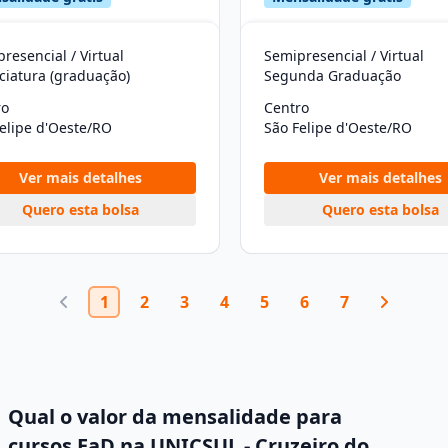
resencial / Virtual
Semipresencial / Virtual
ciatura (graduação)
Segunda Graduação
ro
Centro
elipe d'Oeste/RO
São Felipe d'Oeste/RO
Ver mais detalhes
Ver mais detalhes
Quero esta bolsa
Quero esta bolsa
1
2
3
4
5
6
7
Qual o valor da mensalidade para
cursos EaD na UNICSUL - Cruzeiro do