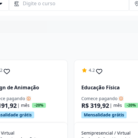
Continuar
.2
4.2
ign de Animação
Educação Física
ce pagando
Comece pagando
191,92
R$ 319,92
| mês
| mês
-20%
-20%
salidade grátis
Mensalidade grátis
 Virtual
Semipresencial / Virtual