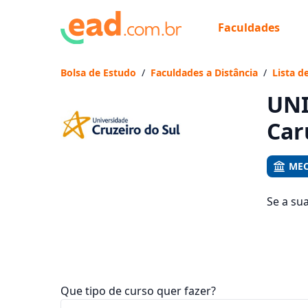
Faculdades
Já
Vam
Bolsa de Estudo
/
Faculdades a Distância
/
Lista d
UNI
Car
MEC
Se a su
veja qu
mensali
Que tipo de curso quer fazer?