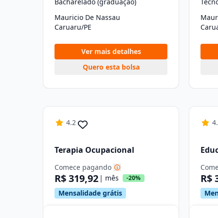
Bacharelado (graduação)
Tecn
Mauricio De Nassau
Maur
Caruaru/PE
Caru
Ver mais detalhes
Quero esta bolsa
4.2
4
Terapia Ocupacional
Educ
Comece pagando
Come
R$ 319,92
R$ 
| mês
-20%
Mensalidade grátis
Men