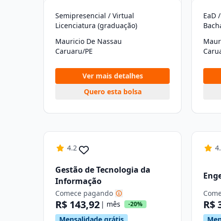
Semipresencial / Virtual
EaD /
Licenciatura (graduação)
Bach
Mauricio De Nassau
Maur
Caruaru/PE
Caru
Ver mais detalhes
Quero esta bolsa
4.2
4
Gestão de Tecnologia da
Enge
Informação
Comece pagando
Come
R$ 143,92
R$ 
| mês
-20%
Mensalidade grátis
Men