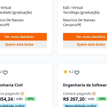
 Virtual
EaD / Virtual
arelado (graduação)
Tecnólogo (graduação)
icio De Nassau
Mauricio De Nassau
aru/PE
Caruaru/PE
Ver mais detalhes
Ver mais detalhes
Quero esta bolsa
Quero esta bolsa
.2
4.2
nharia Civil
Engenharia de Softwar
ce pagando
Comece pagando
354,24
R$ 207,20
| mês
| mês
-20%
-20%
salidade grátis
Mensalidade grátis