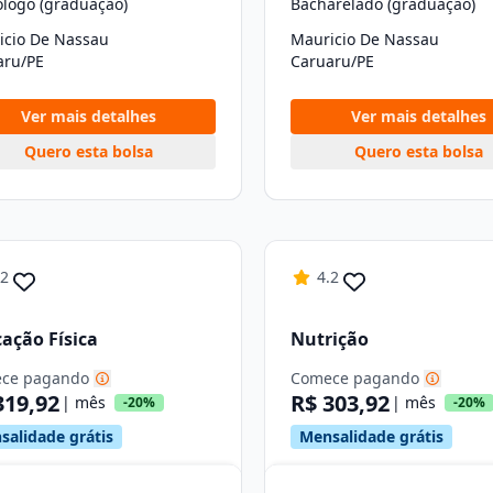
ólogo (graduação)
Bacharelado (graduação)
icio De Nassau
Mauricio De Nassau
aru/PE
Caruaru/PE
Ver mais detalhes
Ver mais detalhes
Quero esta bolsa
Quero esta bolsa
.2
4.2
ação Física
Nutrição
ce pagando
Comece pagando
319,92
R$ 303,92
| mês
| mês
-20%
-20%
salidade grátis
Mensalidade grátis