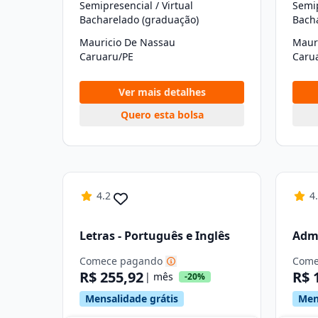
Semipresencial / Virtual
Semip
Bacharelado (graduação)
Mauricio De Nassau
Maur
Caruaru/PE
Caru
Ver mais detalhes
Quero esta bolsa
4.2
4
Letras - Português e Inglês
Adm
Comece pagando
Come
R$ 255,92
R$ 
| mês
-20%
Mensalidade grátis
Men