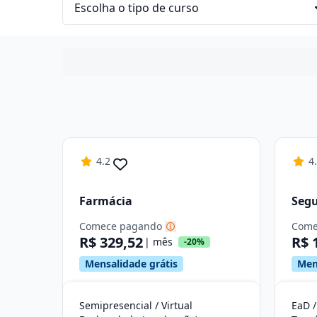
4.2
4
Farmácia
Segu
Comece pagando
Come
R$ 329,52
R$ 
| mês
-20%
Mensalidade grátis
Men
Semipresencial / Virtual
EaD /