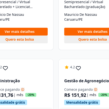
resencial / Virtual
Semipresencial / Virtual
Bacharelado + Licenciatura (graduação)
Bacharelado (graduação)
icio De Nassau
Mauricio De Nassau
aru/PE
Caruaru/PE
Ver mais detalhes
Ver mais detalhes
Quero esta bolsa
Quero esta bolsa
.2
4.2
inistração
Gestão de Agronegócio
ce pagando
Comece pagando
131,76
R$ 151,92
| mês
| mês
-20%
-20%
salidade grátis
Mensalidade grátis