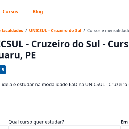
Cursos
Blog
 sabe o que você quer estudar?
os te guiar no caminho ideal para seus estudos
e faculdades
/
UNICSUL - Cruzeiro do Sul
/
Cursos e mensalidad
CSUL - Cruzeiro do Sul - Cur
uaru, PE
Sim, já sei
 5
a ideia é estudar na modalidade EaD na UNICSUL - Cruzeiro
ais são os 120 cursos oferecidos pela instituição nos 1 cam
Ainda não sei
dades, que ficam entre R$ 111,92 e R$ 354,24.
Qual curso quer estudar?
Em 