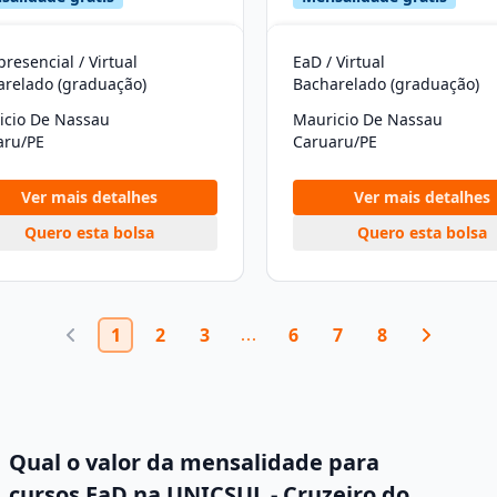
resencial / Virtual
EaD / Virtual
arelado (graduação)
Bacharelado (graduação)
icio De Nassau
Mauricio De Nassau
aru/PE
Caruaru/PE
Ver mais detalhes
Ver mais detalhes
Quero esta bolsa
Quero esta bolsa
1
2
3
6
7
8
Qual o valor da mensalidade para
cursos EaD na UNICSUL - Cruzeiro do