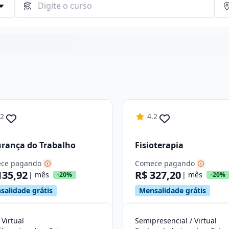
Continuar
.2
4.2
rança do Trabalho
Fisioterapia
ce pagando
Comece pagando
135,92
R$ 327,20
| mês
| mês
-20%
-20%
salidade grátis
Mensalidade grátis
 Virtual
Semipresencial / Virtual