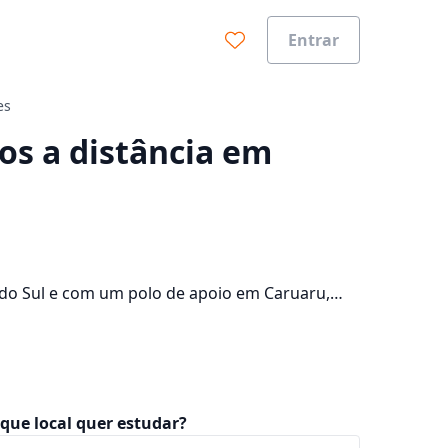
Entrar
es
0%
sos a distância em
 do Sul e com um polo de apoio em Caruaru,
pus da cidade e consulte os valores das
que local quer estudar?