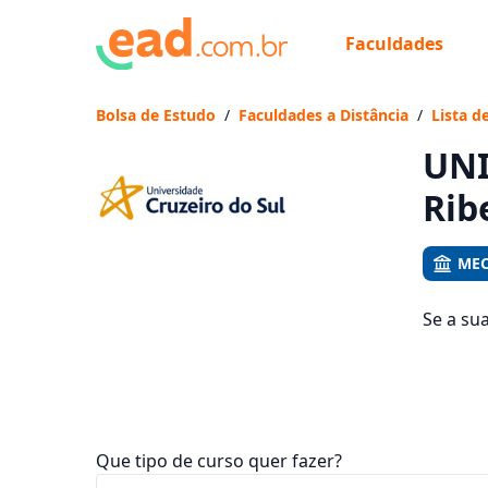
Faculdades
Já
Vam
Bolsa de Estudo
/
Faculdades a Distância
/
Lista d
UNI
Rib
MEC
Se a su
Pombal,
mensali
Que tipo de curso quer fazer?