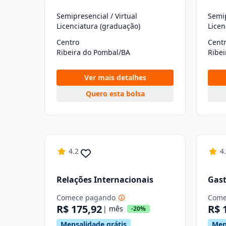
Semipresencial / Virtual
Semip
Licenciatura (graduação)
Licen
Centro
Cent
Ribeira do Pombal/BA
Ribe
Ver mais detalhes
Quero esta bolsa
4.2
4
Relações Internacionais
Gas
Comece pagando
Come
R$ 175,92
R$ 
| mês
-20%
Mensalidade grátis
Men