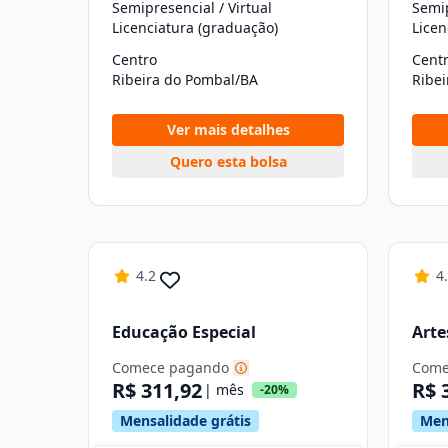
Semipresencial / Virtual
Semip
Licenciatura (graduação)
Licen
Centro
Cent
Ribeira do Pombal/BA
Ribe
Ver mais detalhes
Quero esta bolsa
4.2
4
Educação Especial
Arte
Comece pagando
Come
R$ 311,92
R$ 
| mês
-20%
Mensalidade grátis
Men