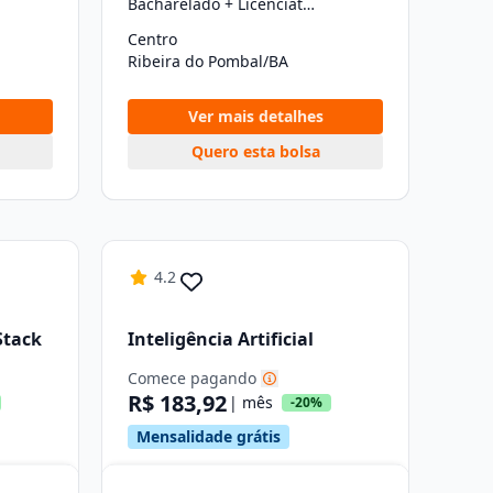
Bacharelado + Licenciatura (graduação)
Centro
Ribeira do Pombal/BA
Ver mais detalhes
Quero esta bolsa
4.2
Stack
Inteligência Artificial
Comece pagando
R$ 183,92
| mês
-20%
Mensalidade grátis