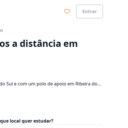
Entrar
es
0%
sos a distância em
 do Sul e com um polo de apoio em Ribeira do
os 1 campus da cidade e consulte os valores das
que local quer estudar?