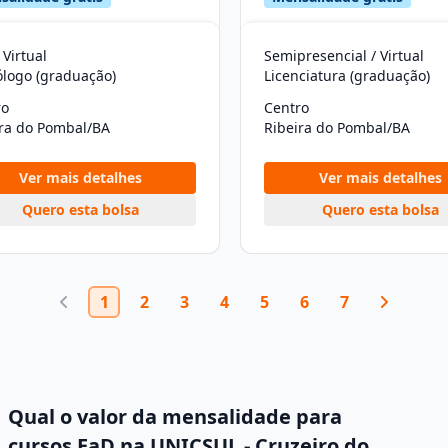
 Virtual
Semipresencial / Virtual
ólogo (graduação)
Licenciatura (graduação)
ro
Centro
ira do Pombal/BA
Ribeira do Pombal/BA
Ver mais detalhes
Ver mais detalhes
Quero esta bolsa
Quero esta bolsa
1
2
3
4
5
6
7
Qual o valor da mensalidade para
cursos EaD na UNICSUL - Cruzeiro do