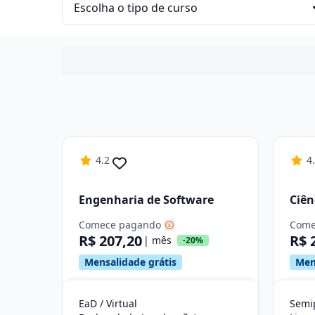
4.2
4
Engenharia de Software
Ciên
Comece pagando
Come
R$ 207,20
R$ 
| mês
-20%
Mensalidade grátis
Men
EaD / Virtual
Semip