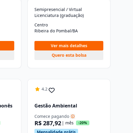
Semipresencial / Virtual
Licenciatura (graduação)
Centro
Ribeira do Pombal/BA
Ver mais detalhes
Quero esta bolsa
4.2
aponês
Gestão Ambiental
Comece pagando
R$ 287,92
| mês
-20%
Mensalidade grátis