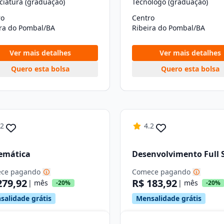
ciatura (graduação)
Tecnólogo (graduação)
ro
Centro
ira do Pombal/BA
Ribeira do Pombal/BA
Ver mais detalhes
Ver mais detalhes
Quero esta bolsa
Quero esta bolsa
.2
4.2
emática
Desenvolvimento Full 
ce pagando
Comece pagando
279,92
R$ 183,92
| mês
| mês
-20%
-20%
salidade grátis
Mensalidade grátis