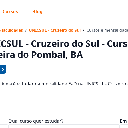
Cursos
Blog
 sabe o que você quer estudar?
os te guiar no caminho ideal para seus estudos
e faculdades
/
UNICSUL - Cruzeiro do Sul
/
Cursos e mensalidad
CSUL - Cruzeiro do Sul - Cur
eira do Pombal, BA
Sim, já sei
 5
a ideia é estudar na modalidade EaD na UNICSUL - Cruzeiro
 veja quais são os 106 cursos oferecidos pela instituição n
Ainda não sei
dades, que ficam entre R$ 111,92 e R$ 319,92.
Qual curso quer estudar?
Em 