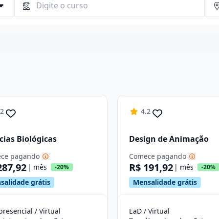
Continuar
.2
4.2
cias Biológicas
Design de Animação
ce pagando
Comece pagando
287,92
R$ 191,92
| mês
| mês
-20%
-20%
salidade grátis
Mensalidade grátis
resencial / Virtual
EaD / Virtual