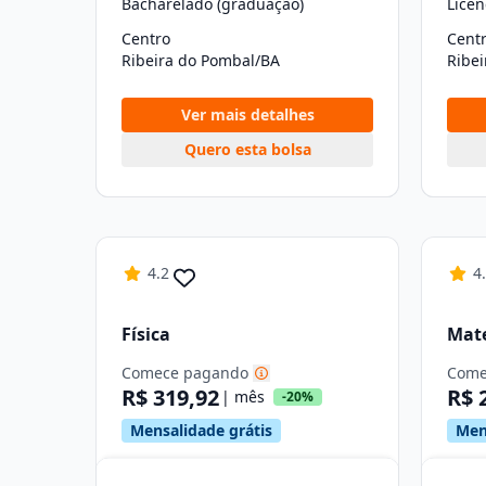
Bacharelado (graduação)
Licen
Centro
Cent
Ribeira do Pombal/BA
Ribe
Ver mais detalhes
Quero esta bolsa
4.2
4
Física
Mat
Comece pagando
Come
R$ 319,92
R$ 
| mês
-20%
Mensalidade grátis
Men