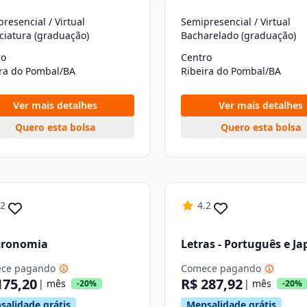
resencial / Virtual
Semipresencial / Virtual
ciatura (graduação)
Bacharelado (graduação)
ro
Centro
ira do Pombal/BA
Ribeira do Pombal/BA
Ver mais detalhes
Ver mais detalhes
Quero esta bolsa
Quero esta bolsa
.2
4.2
tronomia
Letras - Português e J
ce pagando
Comece pagando
175,20
R$ 287,92
| mês
| mês
-20%
-20%
salidade grátis
Mensalidade grátis