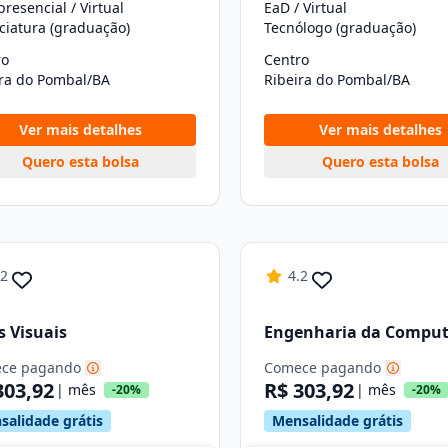
resencial / Virtual
EaD / Virtual
ciatura (graduação)
Tecnólogo (graduação)
ro
Centro
ira do Pombal/BA
Ribeira do Pombal/BA
Ver mais detalhes
Ver mais detalhes
Quero esta bolsa
Quero esta bolsa
.2
4.2
s Visuais
Engenharia da Compu
ce pagando
Comece pagando
303,92
R$ 303,92
| mês
| mês
-20%
-20%
salidade grátis
Mensalidade grátis