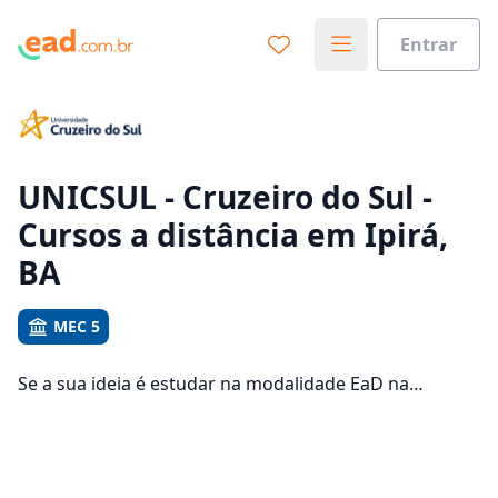
Entrar
Já sabe o que você quer estudar?
Vamos te guiar no caminho ideal para seus estudos
0%
UNICSUL - Cruzeiro do Sul -
Cursos a distância em Ipirá,
Sim, já sei
BA
MEC 5
Ainda não sei
Se a sua ideia é estudar na modalidade EaD na
UNICSUL - Cruzeiro do Sul e com um polo de apoio em
Ipirá, veja quais são os 106 cursos oferecidos pela
instituição nos 3 campus da cidade e consulte os
valores das mensalidades, que ficam entre R$ 111,92 e