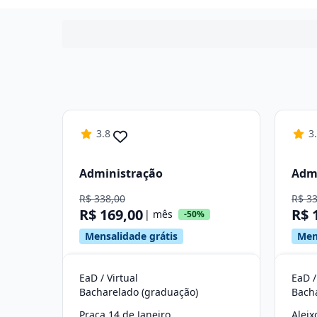
3.8
3
Administração
Adm
R$ 338,00
R$ 3
R$ 169,00
R$ 
| mês
-50%
Mensalidade grátis
Men
EaD / Virtual
EaD /
Bacharelado (graduação)
Bach
Praça 14 de Janeiro
Aleix