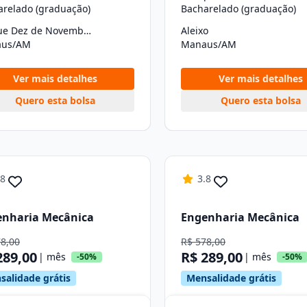
arelado (graduação)
Bacharelado (graduação)
Parque Dez de Novembro
Aleixo
us/AM
Manaus/AM
Ver mais detalhes
Ver mais detalhes
Quero esta bolsa
Quero esta bolsa
.8
3.8
enharia Mecânica
Engenharia Mecânica
78,00
R$ 578,00
289,00
R$ 289,00
| mês
| mês
-50%
-50%
salidade grátis
Mensalidade grátis