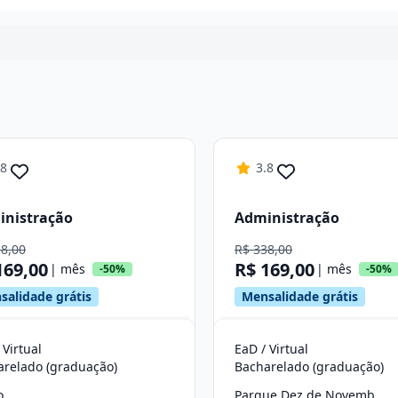
Continuar
.8
3.8
inistração
Administração
38,00
R$ 338,00
169,00
R$ 169,00
| mês
| mês
-50%
-50%
salidade grátis
Mensalidade grátis
 Virtual
EaD / Virtual
arelado (graduação)
Bacharelado (graduação)
o
Parque Dez de Novembro