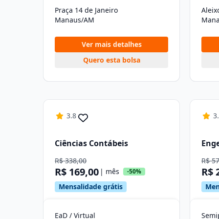
Praça 14 de Janeiro
Aleix
Manaus/AM
Mana
Ver mais detalhes
Quero esta bolsa
3.8
3
Ciências Contábeis
Enge
R$ 338,00
R$ 5
R$ 169,00
R$ 
| mês
-50%
Mensalidade grátis
Men
EaD / Virtual
Semip