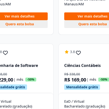
us/AM
Manaus/AM
Ver mais detalhes
Ver mais detalhes
Quero esta bolsa
Quero esta bolsa
.8
3.8
nharia de Software
Ciências Contábeis
58,00
R$ 338,00
229,00
R$ 169,00
| mês
| mês
-50%
-50%
salidade grátis
Mensalidade grátis
 Virtual
EaD / Virtual
arelado (graduação)
Bacharelado (graduação)