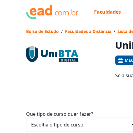
Faculdades
Já
Vam
Bolsa de Estudo
/
Faculdades a Distância
/
Lista d
Uni
MEC
Se a su
os 114 
ficam e
Que tipo de curso quer fazer?