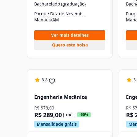
Bacharelado (graduação)
Bach
Parque Dez de Novembro
Manaus/AM
Mana
Ver mais detalhes
Quero esta bolsa
3.8
3
Engenharia Mecânica
Eng
R$ 578,00
R$ 5
R$ 289,00
R$ 
| mês
-50%
Mensalidade grátis
Men