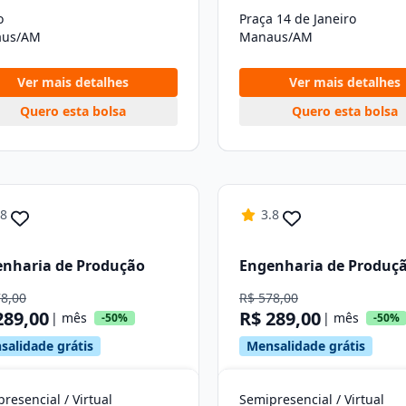
o
Praça 14 de Janeiro
us/AM
Manaus/AM
Ver mais detalhes
Ver mais detalhes
Quero esta bolsa
Quero esta bolsa
.8
3.8
nharia de Produção
Engenharia de Produç
78,00
R$ 578,00
289,00
R$ 289,00
| mês
| mês
-50%
-50%
salidade grátis
Mensalidade grátis
resencial / Virtual
Semipresencial / Virtual