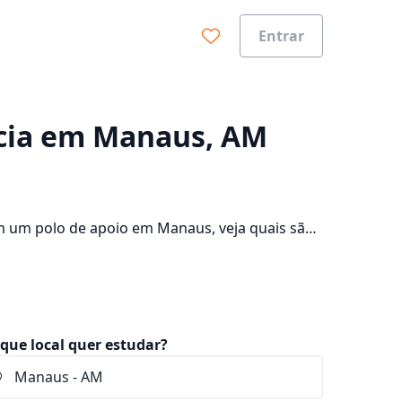
Entrar
0%
ância em Manaus, AM
om um polo de apoio em Manaus, veja quais são
e consulte os valores das mensalidades, que
que local quer estudar?