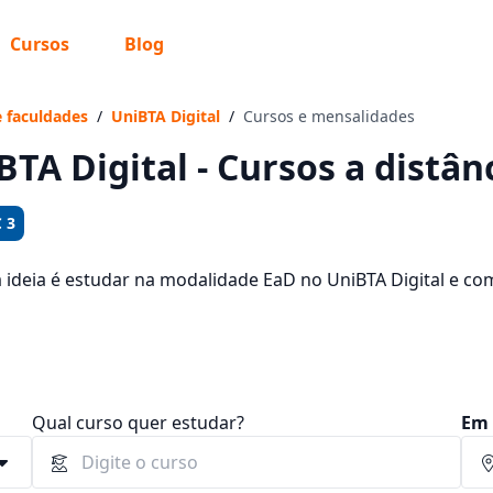
Cursos
Blog
 sabe o que você quer estudar?
os te guiar no caminho ideal para seus estudos
e faculdades
/
UniBTA Digital
/
Cursos e mensalidades
BTA Digital - Cursos a dist
 3
Sim, já sei
a ideia é estudar na modalidade EaD no UniBTA Digital e c
cursos oferecidos pela instituição nos 3 campus da cidade 
ntre R$ 159,00 e R$ 289,00.
Ainda não sei
Qual curso quer estudar?
Em 