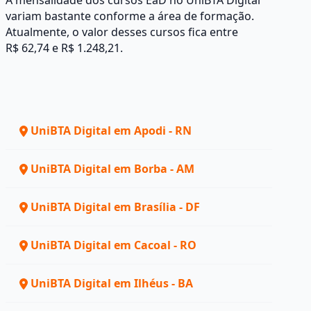
A mensalidade dos cursos EaD no UniBTA Digital
variam bastante conforme a área de formação.
Atualmente, o valor desses cursos fica entre
R$ 62,74 e R$ 1.248,21.
UniBTA Digital em Apodi - RN
UniBTA Digital em Borba - AM
UniBTA Digital em Brasília - DF
UniBTA Digital em Cacoal - RO
UniBTA Digital em Ilhéus - BA