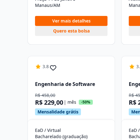
Manaus/AM
Mana
Ver mais detalhes
Quero esta bolsa
3.8
3
Engenharia de Software
Enge
R$ 458,00
R$ 4
R$ 229,00
R$ 
| mês
-50%
Mensalidade grátis
Men
EaD / Virtual
EaD /
Bacharelado (graduação)
Bach