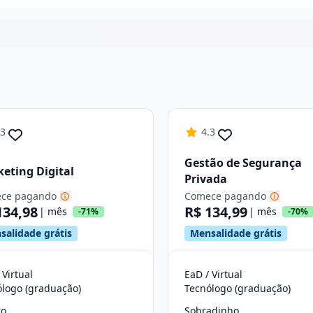
Continuar
.3
4.3
Gestão de Segurança
eting Digital
Privada
ce pagando
Comece pagando
134,98
R$ 134,99
| mês
| mês
-71%
-70%
salidade grátis
Mensalidade grátis
 Virtual
EaD / Virtual
ólogo (graduação)
Tecnólogo (graduação)
ro
Sobradinho