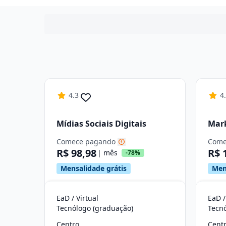
4.3
4
Mídias Sociais Digitais
Mark
Comece pagando
Come
R$ 98,98
R$ 
| mês
-78%
Mensalidade grátis
Men
EaD / Virtual
EaD /
Tecnólogo (graduação)
Tecn
Centro
Cent