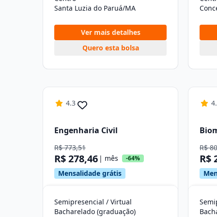
Santa Luzia do Paruá/MA
Conc
Ver mais detalhes
Quero esta bolsa
4.3
4
Engenharia Civil
Bio
R$ 773,51
R$ 8
R$ 278,46
R$ 
| mês
-64%
Mensalidade grátis
Men
Semipresencial / Virtual
Semip
Bacharelado (graduação)
Bach