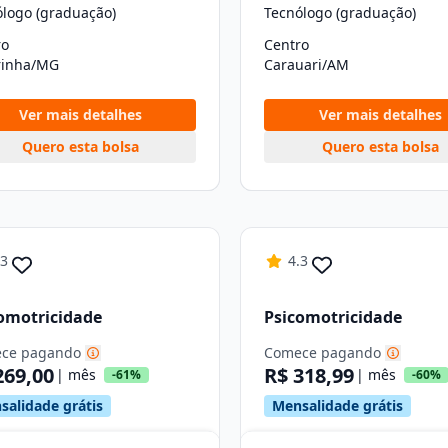
ólogo (graduação)
Tecnólogo (graduação)
ro
Centro
irinha/MG
Carauari/AM
Ver mais detalhes
Ver mais detalhes
Quero esta bolsa
Quero esta bolsa
.3
4.3
omotricidade
Psicomotricidade
ce pagando
Comece pagando
269,00
R$ 318,99
| mês
| mês
-61%
-60%
salidade grátis
Mensalidade grátis