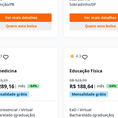
eição/PB
Sobradinho/DF
Ver mais detalhes
Ver mais detalhes
Quero esta bolsa
Quero esta bolsa
.3
4.3
medicina
Educação Física
03,23
R$ 523,99
289,16
R$ 188,64
| mês
| mês
-64%
-64%
salidade grátis
Mensalidade grátis
resencial / Virtual
EaD / Virtual
arelado (graduação)
Bacharelado (graduação)