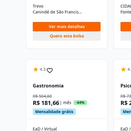
Trevo
CIDA
Canindé de São Francisco/SE
Font
Ver mais detalhes
Quero esta bolsa
4.3
4
Gastronomia
Psic
R$ 504,60
R$ 7
R$ 181,66
R$ 
| mês
-64%
Mensalidade grátis
Men
EaD / Virtual
EaD /