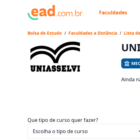
Faculdades
Já
Vam
Bolsa de Estudo
/
Faculdades a Distância
/
Lista d
UNI
MEC
Ainda n
present
mensali
Que tipo de curso quer fazer?