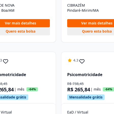
DE NOVA
CIBRAZÉM
e Boa/AM
Pindaré-Mirim/MA
Ver mais detalhes
Ver mais detalhes
Quero esta bolsa
Quero esta bolsa
.3
4.3
omotricidade
Psicomotricidade
38,45
R$ 738,45
265,84
R$ 265,84
| mês
| mês
-64%
-64%
salidade grátis
Mensalidade grátis
 Virtual
EaD / Virtual