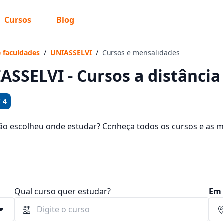
Cursos
Blog
 sabe o que você quer estudar?
os te guiar no caminho ideal para seus estudos
e faculdades
/
UNIASSELVI
/
Cursos e mensalidades
ASSELVI - Cursos a distânci
 4
Sim, já sei
ão escolheu onde estudar? Conheça todos os cursos e as 
e em 1127 cidades e que proporciona aos estudantes a pos
dades entre R$ 65,88 e R$ 1.543,20.
Ainda não sei
Qual curso quer estudar?
Em 