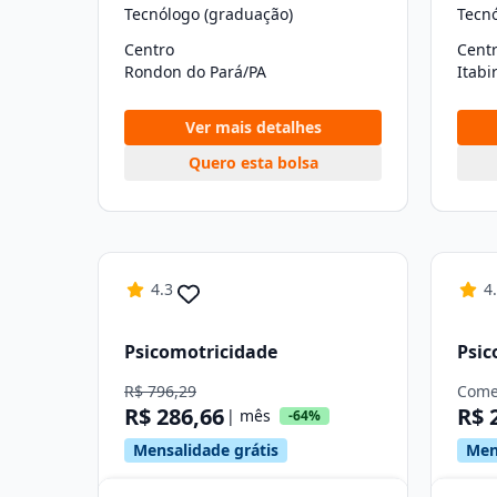
Tecnólogo (graduação)
Tecn
Centro
Cent
Rondon do Pará/PA
Itab
Ver mais detalhes
Quero esta bolsa
4.3
4
Psicomotricidade
Psic
R$ 796,29
Come
R$ 286,66
R$ 
| mês
-64%
Mensalidade grátis
Men