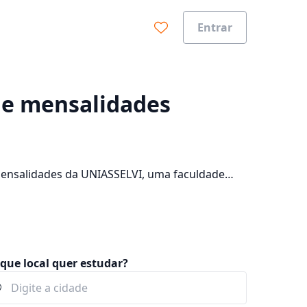
Entrar
0%
a e mensalidades
mensalidades da UNIASSELVI, uma faculdade
sibilidade de fazer 193434 cursos com
que local quer estudar?